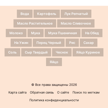
Вода
Картофель
Лук Репчатый
Масло Растительное
Масло Сливочное
Молоко
Мука
Мука Пшеничная
На Обед
На Ужин
Перец Черный
Рис
Сахар
Соль
Сыр Твердый
Чеснок
Яйцо Куриное
Яйцо
© Все права защищены 2026
Карта сайта
Обратная связь
О сайте
Поиск по меткам
Политика конфиденциальности