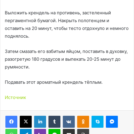
Выложить крендель на противень, застеленный
пергаментной бумагой. Накрыть полотенцем и
оставить на 20 минут, чтобы тесто отдохнуло и немного
поднялось.
Затем смазать его взбитым яйцом, поставить в духовку,
разогретую 180 градусов и выпекать 20-25 минут до
румяности.
Подавать этот ароматный крендель тёплым.
Источник
LinkedIn
Tumblr
Вконтакте
Одноклассники
Skype
Messen
WhatsApp
Telegram
Viber
Line
Поделиться через электронную почту
Печатать