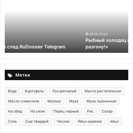
в
из
томатном
ин
желе
с
«Для
о
разгону!»
и
гр
29.05.2020
Рыбный холодец в томатном желе «Для
разгону!»
Метки
Вода
Картофель
Лук репчатый
Масло растительное
Масло сливочное
Молоко
Мука
Мука пшеничная
На обед
На ужин
Перец черный
Рис
Сахар
Соль
Сыр твердый
Чеснок
Яйцо куриное
яйцо