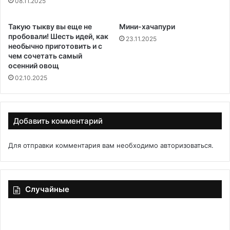
08.11.2025
Такую тыкву вы еще не
Мини-хачапури
пробовали! Шесть идей, как
23.11.2025
необычно приготовить и с
чем сочетать самый
осенний овощ
02.10.2025
Добавить комментарий
Для отправки комментария вам необходимо
авторизоваться
.
Случайные
Рыбный
Тё
холодец
са