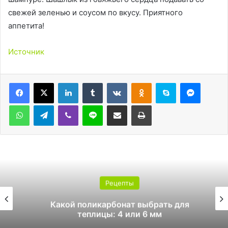
свежей зеленью и соусом по вкусу. Приятного
аппетита!
Источник
LinkedIn
Tumblr
Вконтакте
Одноклассники
Skype
Messen
WhatsApp
Telegram
Viber
Line
Поделиться через электронную почту
Печатать
Рецепты
Какой поликарбонат выбрать для
теплицы: 4 или 6 мм