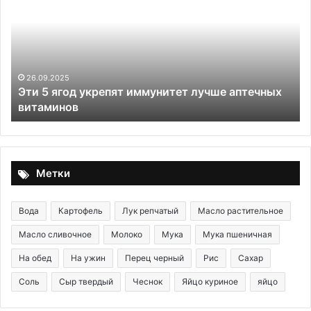
ягод
тр
укрепят
иммунитет
лучше
аптечных
витаминов
26.09.2025
Эти 5 ягод укрепят иммунитет лучше аптечных
витаминов
Метки
Вода
Картофель
Лук репчатый
Масло растительное
Масло сливочное
Молоко
Мука
Мука пшеничная
На обед
На ужин
Перец черный
Рис
Сахар
Соль
Сыр твердый
Чеснок
Яйцо куриное
яйцо