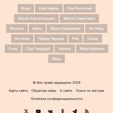
Вода
Картофель
Лук Репчатый
Масло Растительное
Масло Сливочное
Молоко
Мука
Мука Пшеничная
На Обед
На Ужин
Перец Черный
Рис
Сахар
Соль
Сыр Твердый
Чеснок
Яйцо Куриное
Яйцо
© Все права защищены 2026
Карта сайта
Обратная связь
О сайте
Поиск по меткам
Политика конфиденциальности
X
YouTube
vk.com
Одноклассники
Telegram
RSS