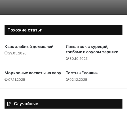
Похожие статьи
Квас хлебный домашний
Лапша вок с курицей,
грибами и соусом терияки
29.05.2020
30.10.2025
Морковные котлеты на пару
Тосты «Елочки»
07.11.2025
02.12.2025
Случайные
Эти
За
5
«Р