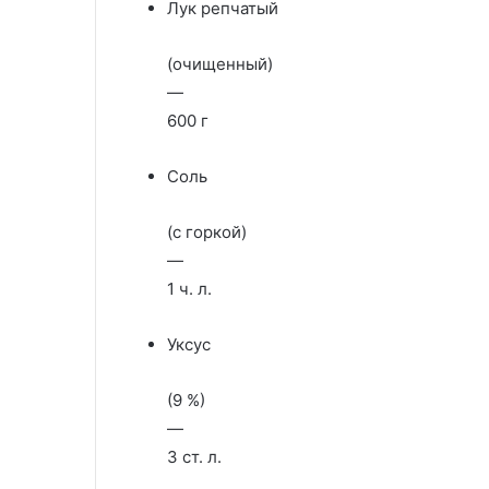
Лук репчатый
(очищенный)
—
600 г
Соль
(с горкой)
—
1 ч. л.
Уксус
(9 %)
—
3 ст. л.