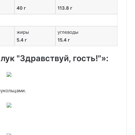
40 г
113.8 г
жиры
углеводы
5.4 г
15.4 г
ук "Здравствуй, гость!"»:
лукольцами.