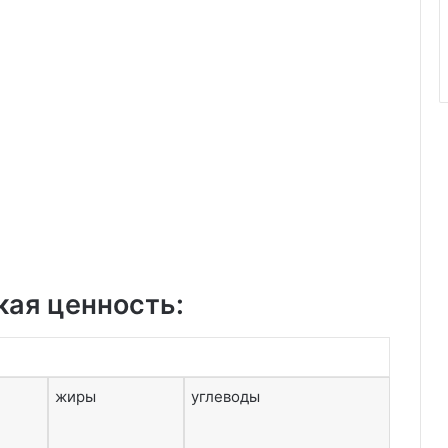
кая ценность:
жиры
углеводы