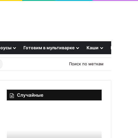
оусы
Готовим в мультиварке
Каши
Еще
Найти
Поиск по меткам
рецепт
Случайные
Домашний
Паштет
шоколадный
из
капучино
печени
трески