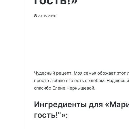
гость!»
на
Хрустящая корочка
британский
гарантирована, если
способ
29.05.2020
полагаться на британский
жарить
29.05.2020
способ жарить картошку
Песочный пиро
картошку
Чудесный рецепт! Моя семья обожает этот л
просто люблю его есть с хлебом. Надеюсь и 
спасибо Елене Чернышевой.
Ингредиенты для «Мари
гость!"»: