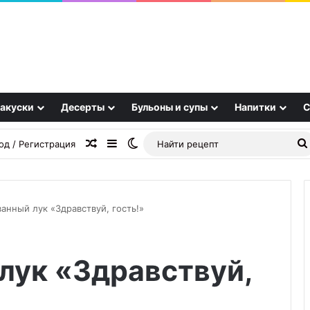
акуски
Десерты
Бульоны и супы
Напитки
С
Случайная статья
Sidebar
Switch skin
од / Регистрация
анный лук «Здравствуй, гость!»
Свекольник
лук «Здравствуй,