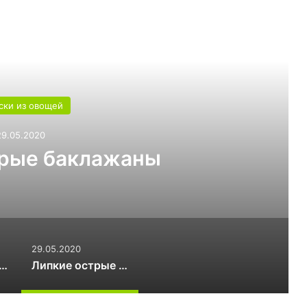
ь следующую
ски из овощей
29.05.2020
трые баклажаны
29.05.2020
а баклажанная сырая
Липкие острые баклажаны