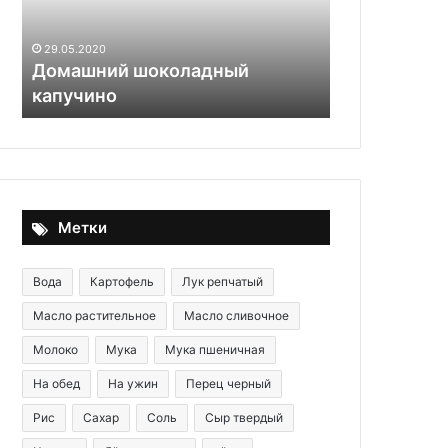
29.05.2020
Домашний шоколадный
29.05.2020
капучино
Паштет из 
Метки
Вода
Картофель
Лук репчатый
Масло растительное
Масло сливочное
Молоко
Мука
Мука пшеничная
На обед
На ужин
Перец черный
Рис
Сахар
Соль
Сыр твердый