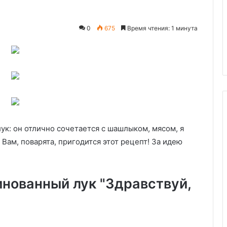
0
675
Время чтения: 1 минута
29.05.2020
г с творогом
Свекольник
ук: он отлично сочетается с шашлыком, мясом, я
Вам, поварята, пригодится этот рецепт! За идею
нованный лук "Здравствуй,