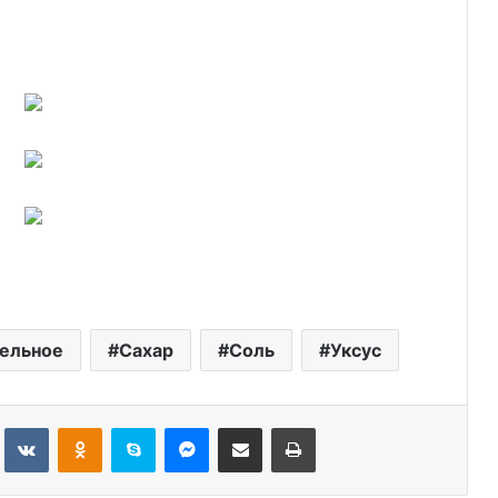
ельное
Сахар
Соль
Уксус
Tumblr
Вконтакте
Одноклассники
Skype
Messenger
Поделиться через электронную почту
Печатать