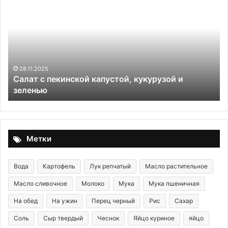
с
бу
пекинской
с
капустой,
по
кукурузой
не
и
пы
зеленью
ко
не
28.11.2025
Салат с пекинской капустой, кукурузой и
ос
зеленью
да
на
сл
де
Метки
Вода
Картофель
Лук репчатый
Масло растительное
Масло сливочное
Молоко
Мука
Мука пшеничная
На обед
На ужин
Перец черный
Рис
Сахар
Соль
Сыр твердый
Чеснок
Яйцо куриное
яйцо