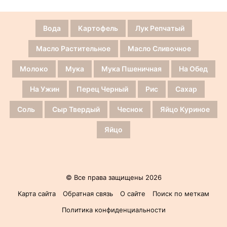
Вода
Картофель
Лук Репчатый
Масло Растительное
Масло Сливочное
Молоко
Мука
Мука Пшеничная
На Обед
На Ужин
Перец Черный
Рис
Сахар
Соль
Сыр Твердый
Чеснок
Яйцо Куриное
Яйцо
© Все права защищены 2026
Карта сайта
Обратная связь
О сайте
Поиск по меткам
Политика конфиденциальности