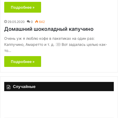
Подробнее »
29.05.2020
0
642
Домашний шоколадный капучино
Очень уж я люблю кофе в пакетиках на один раз:
Каппучино, Амаретто и т. д. :))) Вот задалась целью как-
то…
Подробнее »
Случайные
Бугаца
Зе
с
са
творогом
с
и
ав