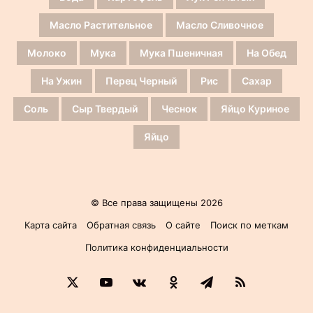
Масло Растительное
Масло Сливочное
Молоко
Мука
Мука Пшеничная
На Обед
На Ужин
Перец Черный
Рис
Сахар
Соль
Сыр Твердый
Чеснок
Яйцо Куриное
Яйцо
© Все права защищены 2026
Карта сайта
Обратная связь
О сайте
Поиск по меткам
Политика конфиденциальности
X
YouTube
vk.com
Одноклассники
Telegram
RSS