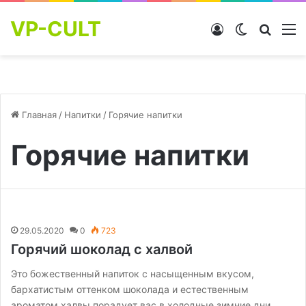
VP-CULT
Войти
Switch skin
Найти
М
Главная
/
Напитки
/
Горячие напитки
Горячие напитки
29.05.2020
0
723
Горячий шоколад с халвой
Это божественный напиток с насыщенным вкусом,
бархатистым оттенком шоколада и естественным
ароматом халвы порадует вас в холодные зимние дни.