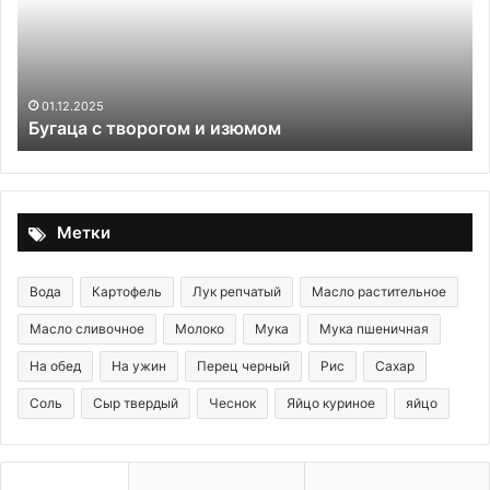
изюмом
и
ор
01.12.2025
Бугаца с творогом и изюмом
Метки
Вода
Картофель
Лук репчатый
Масло растительное
Масло сливочное
Молоко
Мука
Мука пшеничная
На обед
На ужин
Перец черный
Рис
Сахар
Соль
Сыр твердый
Чеснок
Яйцо куриное
яйцо