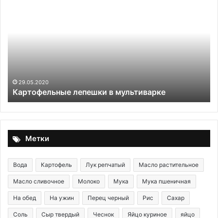
на
нежном
песочном
тесте:
проверенный
рецепт.
30.11.2025
Рогалики на нежном песоч
Всегда
проверенный рецепт. Всег
получаются
 в мультиварке
вкусными и сладкими!
вкусными
и
сладкими!
Метки
Вода
Картофель
Лук репчатый
Масло растительное
Масло сливочное
Молоко
Мука
Мука пшеничная
На обед
На ужин
Перец черный
Рис
Сахар
Соль
Сыр твердый
Чеснок
Яйцо куриное
яйцо