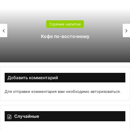
Горячие напитки
Кофе по-восточному
Дома
Добавить комментарий
Для отправки комментария вам необходимо
авторизоваться
.
Случайные
Рогалики