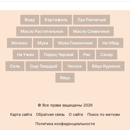
Вода
Картофель
Лук Репчатый
Масло Растительное
Масло Сливочное
Молоко
Мука
Мука Пшеничная
На Обед
На Ужин
Перец Черный
Рис
Сахар
Соль
Сыр Твердый
Чеснок
Яйцо Куриное
Яйцо
© Все права защищены 2026
Карта сайта
Обратная связь
О сайте
Поиск по меткам
Политика конфиденциальности