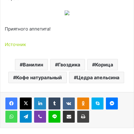
Приятного аппетита!
Источник
Ванилин
Гвоздика
Корица
Кофе натуральный
Цедра апельсина
LinkedIn
Tumblr
Вконтакте
Одноклассники
Skype
Messen
WhatsApp
Telegram
Viber
Line
Поделиться через электронную почту
Печатать