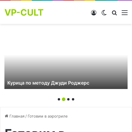
VP-CULT
Войти
Switch skin
Найти
М
Курица по методу Джуди Роджерс
Главная
/
Готовим в аэрогриле