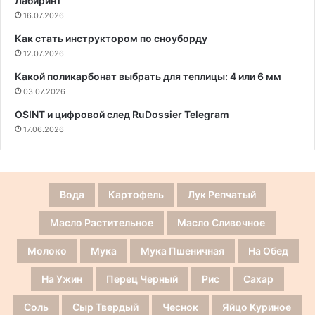
Лабиринт
16.07.2026
Как стать инструктором по сноуборду
12.07.2026
Какой поликарбонат выбрать для теплицы: 4 или 6 мм
03.07.2026
OSINT и цифровой след RuDossier Telegram
17.06.2026
Вода
Картофель
Лук Репчатый
Масло Растительное
Масло Сливочное
Молоко
Мука
Мука Пшеничная
На Обед
На Ужин
Перец Черный
Рис
Сахар
Соль
Сыр Твердый
Чеснок
Яйцо Куриное