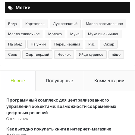
Метки
Вода
Картофель
Лук репчатый
Масло растительное
Масло сливочное
Молоко
Мука
Мука пшеничная
На обед
На ужин
Перец черный
Рис
Сахар
Соль
Сыр твердый
Чеснок
Яйцо куриное
яйцо
Новые
Популярные
Комментарии
Программный комплекс для централизованного
управления объектами: возможности современных
цифровых решений
07.08.2026
Как выгодно покупать книги в интернет-магазине