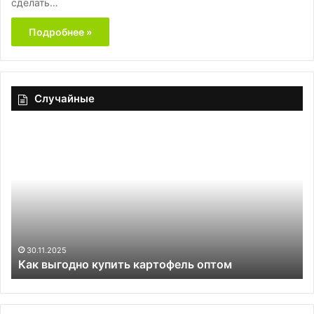
сделать…
Подробнее »
Случайные
Как
9
выгодно
лу
купить
за
картофель
чт
оптом
сд
гр
са
е
вк
30.11.2025
Как выгодно купить картофель оптом