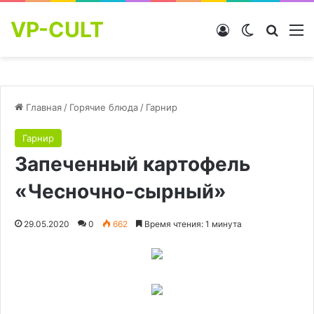
VP-CULT
Войти
Switch skin
Найти
М
Главная
/
Горячие блюда
/
Гарнир
Гарнир
Запеченный картофель
«Чесночно-сырный»
29.05.2020
0
662
Время чтения: 1 минута