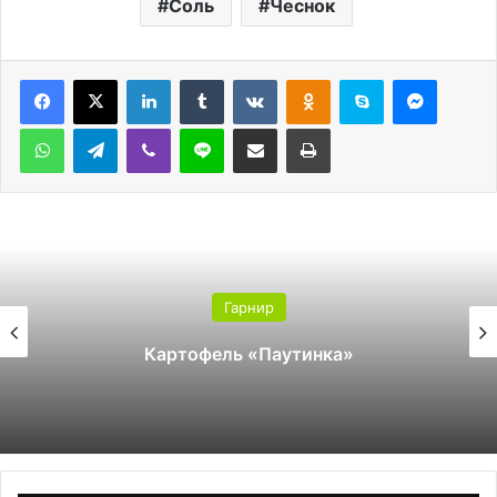
Соль
Чеснок
LinkedIn
Tumblr
Вконтакте
Одноклассники
Skype
Messen
WhatsApp
Telegram
Viber
Line
Поделиться через электронную почту
Печатать
Гарнир
Картофель «Паутинка»