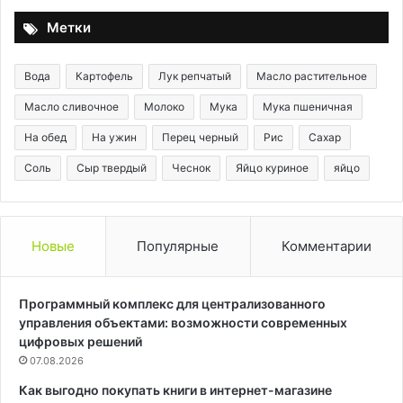
делать
Метки
Вода
Картофель
Лук репчатый
Масло растительное
Масло сливочное
Молоко
Мука
Мука пшеничная
На обед
На ужин
Перец черный
Рис
Сахар
Соль
Сыр твердый
Чеснок
Яйцо куриное
яйцо
Новые
Популярные
Комментарии
Программный комплекс для централизованного
управления объектами: возможности современных
цифровых решений
07.08.2026
Как выгодно покупать книги в интернет-магазине