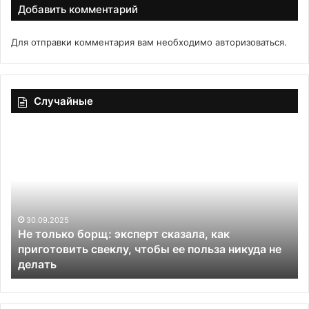
Добавить комментарий
Для отправки комментария вам необходимо
авторизоваться
.
Случайные
Не
Се
только
др
борщ:
пе
эксперт
на
сказала,
с
как
не
приготовить
ин
30.09.2025
Не только борщ: эксперт сказала, как
свеклу,
ре
приготовить свеклу, чтобы ее польза никуда не
чтобы
делать
ее
польза
никуда
не