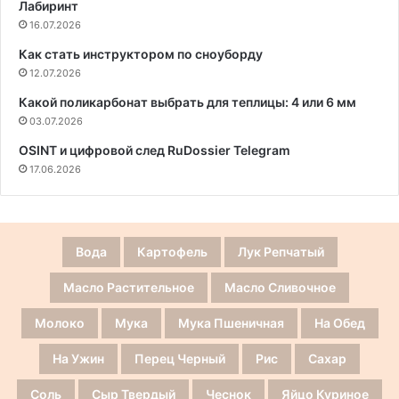
Лабиринт
16.07.2026
Как стать инструктором по сноуборду
12.07.2026
Какой поликарбонат выбрать для теплицы: 4 или 6 мм
03.07.2026
OSINT и цифровой след RuDossier Telegram
17.06.2026
Вода
Картофель
Лук Репчатый
Масло Растительное
Масло Сливочное
Молоко
Мука
Мука Пшеничная
На Обед
На Ужин
Перец Черный
Рис
Сахар
Соль
Сыр Твердый
Чеснок
Яйцо Куриное