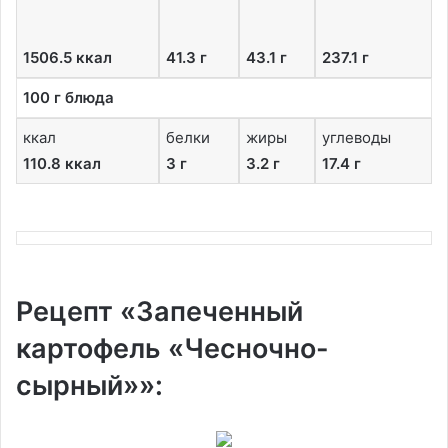
1506.5 ккал
41.3 г
43.1 г
237.1 г
100 г блюда
ккал
белки
жиры
углеводы
110.8 ккал
3 г
3.2 г
17.4 г
Рецепт «Запеченный
картофель «Чесночно-
сырный»»: