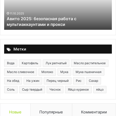
мультиаккаунтами
ф
и
прокси
11.10.2025
Авито 2025: безопасная работа с
мультиаккаунтами и прокси
Метки
Вода
Картофель
Лук репчатый
Масло растительное
Масло сливочное
Молоко
Мука
Мука пшеничная
На обед
На ужин
Перец черный
Рис
Сахар
Соль
Сыр твердый
Чеснок
Яйцо куриное
яйцо
Новые
Популярные
Комментарии