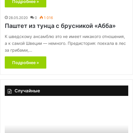
Подробнее »
28.05.2020
0
1 016
Паштет из тунца с брусникой «Абба»
К шведскому ансамблю это не имеет никакого отношения,
а к самой Швеции — немного. Предистория: поехала в лес
за грибами,…
Подробнее »
Случайные
Авито
От
2025:
ж
безопасная
бё
работа
с
с
го