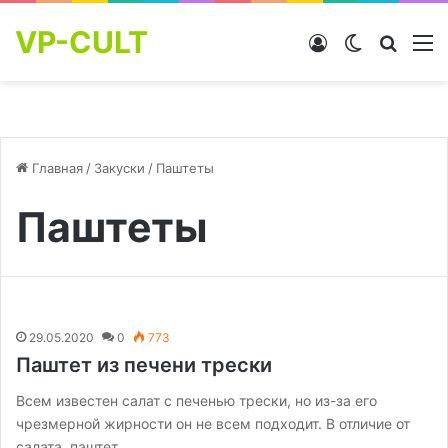
VP-CULT
Войти
Switch skin
Найти
М
Главная
/
Закуски
/
Паштеты
Паштеты
29.05.2020
0
773
Паштет из печени трески
Всем известен салат с печенью трески, но из-за его
чрезмерной жирности он не всем подходит. В отличие от
салата, паштет…