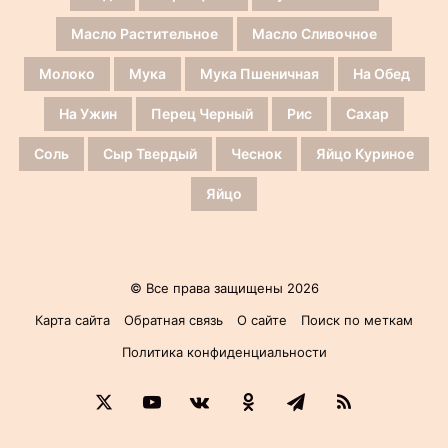
Масло Растительное
Масло Сливочное
Молоко
Мука
Мука Пшеничная
На Обед
На Ужин
Перец Черный
Рис
Сахар
Соль
Сыр Твердый
Чеснок
Яйцо Куриное
Яйцо
© Все права защищены 2026
Карта сайта
Обратная связь
О сайте
Поиск по меткам
Политика конфиденциальности
X
YouTube
vk.com
Одноклассники
Telegram
RSS