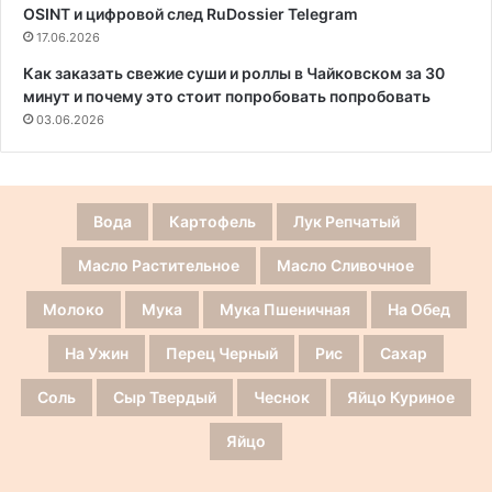
OSINT и цифровой след RuDossier Telegram
17.06.2026
Как заказать свежие суши и роллы в Чайковском за 30
минут и почему это стоит попробовать попробовать
03.06.2026
Вода
Картофель
Лук Репчатый
Масло Растительное
Масло Сливочное
Молоко
Мука
Мука Пшеничная
На Обед
На Ужин
Перец Черный
Рис
Сахар
Соль
Сыр Твердый
Чеснок
Яйцо Куриное
Яйцо