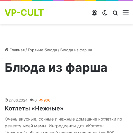
VP-CULT
Войти
Switch skin
Найти
М
Главная
/
Горячие блюда
/
Блюда из фарша
Блюда из фарша
27.06.2024
0
906
Котлеты «Нежные»
Очень вкусные, сочные и нежные домашние котлетки по
рецепту моей мамы. Ингредиенты для «Котлеты
"Нежные"»: Фарш мясной (свинина+говядина) — 500…