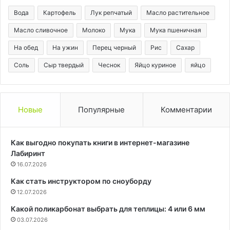
весны
Вода
Картофель
Лук репчатый
Масло растительное
Масло сливочное
Молоко
Мука
Мука пшеничная
На обед
На ужин
Перец черный
Рис
Сахар
Соль
Сыр твердый
Чеснок
Яйцо куриное
яйцо
Новые
Популярные
Комментарии
Как выгодно покупать книги в интернет-магазине
Лабиринт
16.07.2026
Как стать инструктором по сноуборду
12.07.2026
Какой поликарбонат выбрать для теплицы: 4 или 6 мм
03.07.2026