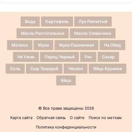
Вода
Картофель
Лук Репчатый
Масло Растительное
Масло Сливочное
Молоко
Мука
Мука Пшеничная
На Обед
На Ужин
Перец Черный
Рис
Сахар
Соль
Сыр Твердый
Чеснок
Яйцо Куриное
Яйцо
© Все права защищены 2026
Карта сайта
Обратная связь
О сайте
Поиск по меткам
Политика конфиденциальности