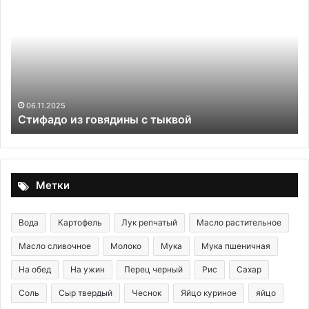
из
бл
говядины
на
с
мо
тыквой
с
ды
06.11.2025
Стифадо из говядины с тыквой
Метки
Вода
Картофель
Лук репчатый
Масло растительное
Масло сливочное
Молоко
Мука
Мука пшеничная
На обед
На ужин
Перец черный
Рис
Сахар
Соль
Сыр твердый
Чеснок
Яйцо куриное
яйцо