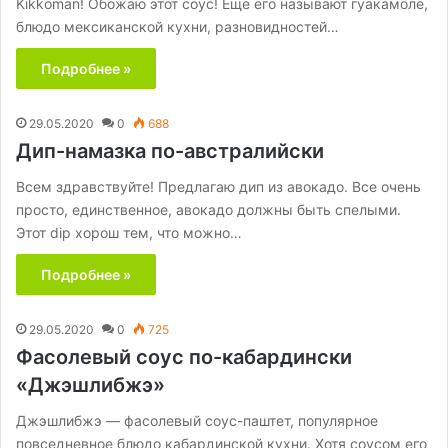
Kikkoman! Обожаю этот соус! Ещё его называют гуакамо́ле,
блюдо мексиканской кухни, разновидностей…
Подробнее »
29.05.2020
0
688
Дип-намазка по-австралийски
Всем здравствуйте! Предлагаю дип из авокадо. Все очень
просто, единственное, авокадо должны быть спелыми.
Этот dip хорош тем, что можно…
Подробнее »
29.05.2020
0
725
Фасолевый соус по-кабардински
«Джэшлибжэ»
Джэшлибжэ — фасолевый соус-паштет, популярное
повседневное блюдо кабардинской кухни. Хотя соусом его