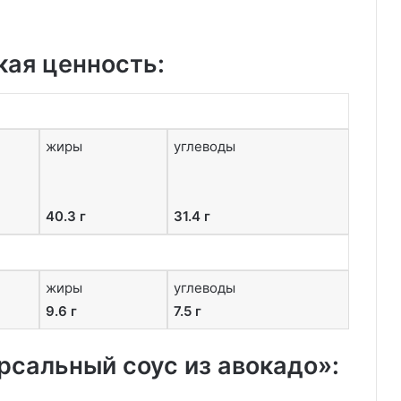
кая ценность:
жиры
углеводы
40.3 г
31.4 г
жиры
углеводы
9.6 г
7.5 г
рсальный соус из авокадо»: