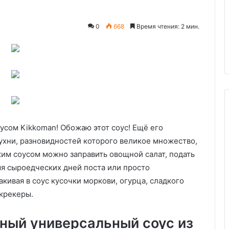
0
668
Время чтения: 2 мин.
24.06.2024
риса
Клубнично-мятное морожено
оусом Kikkoman! Обожаю этот соус! Ещё его
ухни, разновидностей которого великое множество,
ким соусом можно заправить овощной салат, подать
мя сыроедческих дней поста или просто
кивая в соус кусочки моркови, огурца, сладкого
 крекеры.
ный универсальный соус из