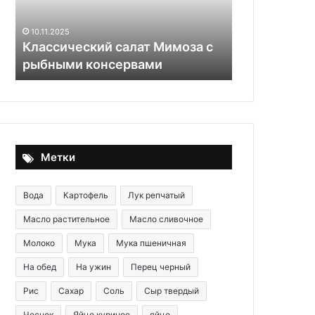
консервами
10.11.2025
Классический салат Мимоза с
29.05.2020
е
рыбными консервами
Салат «Зак
Метки
Вода
Картофель
Лук репчатый
Масло растительное
Масло сливочное
Молоко
Мука
Мука пшеничная
На обед
На ужин
Перец черный
Рис
Сахар
Соль
Сыр твердый
Чеснок
Яйцо куриное
яйцо