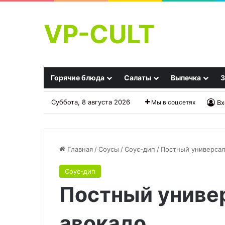
VP-CULT
Горячие блюда
Салаты
Выпечка
З
Суббота, 8 августа 2026
Мы в соцсетях
Вх
Главная
/
Соусы
/
Соус-дип
/
Постный универсал
Соус-дип
Тыква,
Гариса
Постный униве
которая
или
вкуснее
Хариса
пиццы:
авокадо
рецепт,
09.11.2025