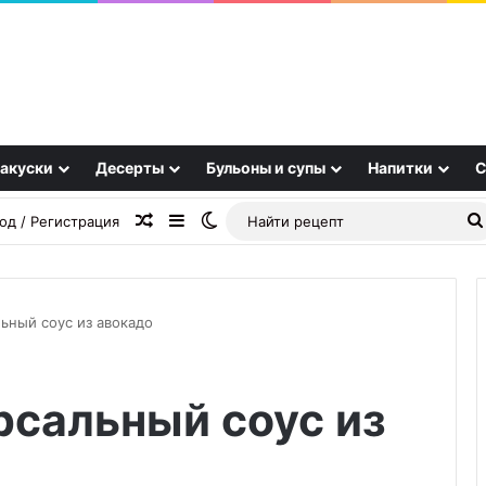
акуски
Десерты
Бульоны и супы
Напитки
С
Случайная статья
Sidebar
Switch skin
од / Регистрация
ьный соус из авокадо
Клубнично-
рсальный соус из
мятное
мороженое