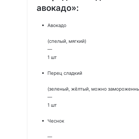
авокадо»:
Авокадо
(спелый, мягкий)
—
1 шт
Перец сладкий
(зеленый, жёлтый, можно замороженн
—
1 шт
Чеснок
—