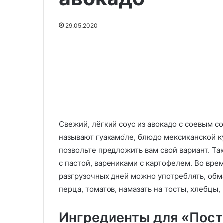
изменивший
Тыква, которая вкуснее пиццы:
мое
рецепт, изменивший мое
отношение
29.05.2020
отношение к осенним овощам
к
29.05.2020
навсегда
Гариса или Ха
осенним
овощам
навсегда
Свежий, лёгкий соус из авокадо с соевым с
называют гуакамо́ле, блюдо мексиканской к
позвольте предложить вам свой вариант. Та
с пастой, варениками с картофелем. Во вре
разгрузочных дней можно употреблять, обма
перца, томатов, намазать на тосты, хлебцы,
Ингредиенты для «Пост