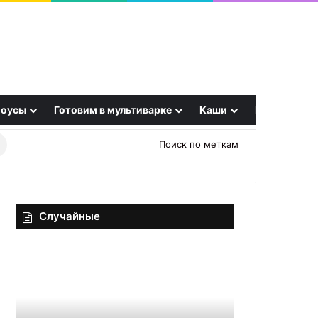
оусы
Готовим в мультиварке
Каши
Еще
Найти
Поиск по меткам
рецепт
Случайные
Классический
Салат
салат
«Закусочный»
Мимоза
с
рыбными