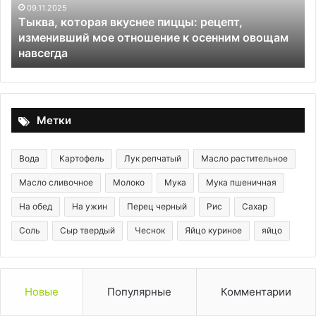
мое
09.11.2025
Тыква, которая вкуснее пиццы: рецепт,
отношение
изменивший мое отношение к осенним овощам
к
навсегда
осенним
овощам
навсегда
Метки
Вода
Картофель
Лук репчатый
Масло растительное
Масло сливочное
Молоко
Мука
Мука пшеничная
На обед
На ужин
Перец черный
Рис
Сахар
Соль
Сыр твердый
Чеснок
Яйцо куриное
яйцо
Новые
Популярные
Комментарии