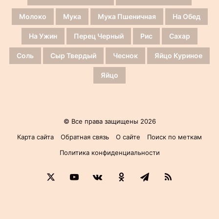
Молоко
Мука
Мука Пшеничная
На Обед
На Ужин
Перец Черный
Рис
Сахар
Соль
Сыр Твердый
Чеснок
Яйцо Куриное
Яйцо
© Все права защищены 2026
Карта сайта
Обратная связь
О сайте
Поиск по меткам
Политика конфиденциальности
X
YouTube
vk.com
Одноклассники
Telegram
RSS