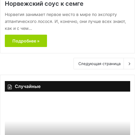
Норвежский соус к семге
Норвегия занимает первое место в мире по экспорту
атлантического лосося. И, конечно, они лучше всех знают,
как и с чем…
Подробнее »
Следующая страница
Случайные
Тыква,
Бу
которая
«М
вкуснее
пиццы:
рецепт,
изменивший