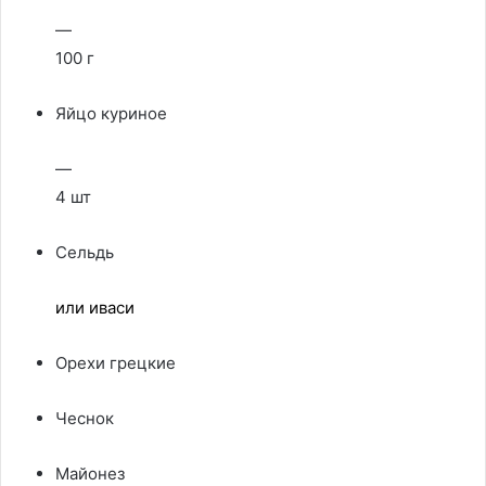
—
100 г
Яйцо куриное
—
4 шт
Сельдь
или иваси
Орехи грецкие
Чеснок
Майонез