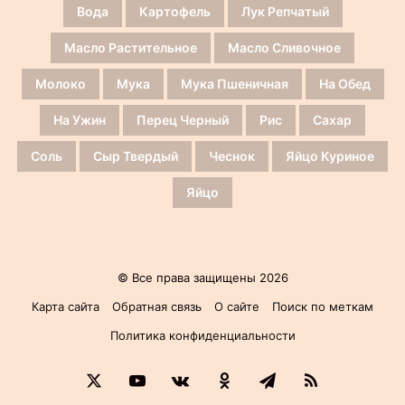
Вода
Картофель
Лук Репчатый
Масло Растительное
Масло Сливочное
Молоко
Мука
Мука Пшеничная
На Обед
На Ужин
Перец Черный
Рис
Сахар
Соль
Сыр Твердый
Чеснок
Яйцо Куриное
Яйцо
© Все права защищены 2026
Карта сайта
Обратная связь
О сайте
Поиск по меткам
Политика конфиденциальности
X
YouTube
vk.com
Одноклассники
Telegram
RSS