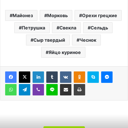
Майонез
Морковь
Орехи грецкие
Петрушка
Свекла
Сельдь
Сыр твердый
Чеснок
Яйцо куриное
LinkedIn
Tumblr
Вконтакте
Одноклассники
Skype
Messen
WhatsApp
Telegram
Viber
Line
Поделиться через электронную почту
Печатать