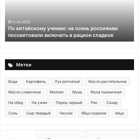
осень
россиянам
посоветовали
включать
21.09.2025
По китайскому учению: на осень россиянам
в
посоветовали включать в рацион сладкое
рацион
сладкое
Метки
Вода
Картофель
Лук репчатый
Масло растительное
Масло сливочное
Молоко
Мука
Мука пшеничная
На обед
На ужин
Перец черный
Рис
Сахар
Соль
Сыр твердый
Чеснок
Яйцо куриное
яйцо