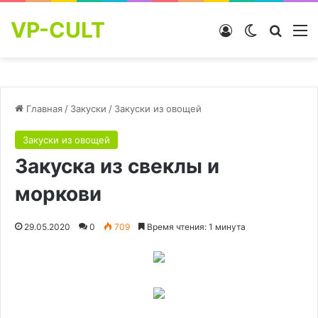
VP-CULT
Войти
Switch skin
Найти
М
Главная
/
Закуски
/
Закуски из овощей
Закуски из овощей
Закуска из свеклы и
моркови
29.05.2020
0
709
Время чтения: 1 минута