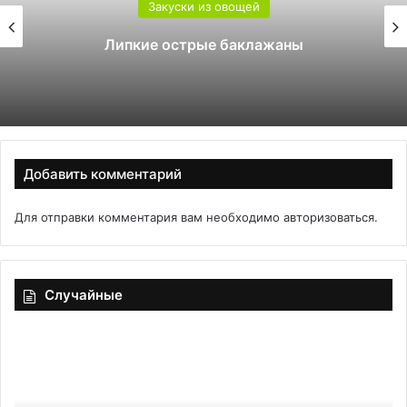
Закуски из овощей
Липкие острые баклажаны
Добавить комментарий
Для отправки комментария вам необходимо
авторизоваться
.
Случайные
По
Са
китайскому
«З
учению:
на