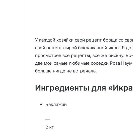
13.11.2025
29.05.2020
Крабовый салат —
Запеканка овс
ингредиенты
яблоком
У каждой хозяйки свой рецепт борща со сво
свой рецепт сырой баклажанной икры. Я дол
просмотрев все рецепты, все же рискну. Во-
две мои самые любимые соседки Роза Наумо
больше нигде не встречала.
Ингредиенты для «Икра
Баклажан
—
2 кг