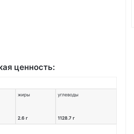
кая ценность:
жиры
углеводы
2.6 г
1128.7 г