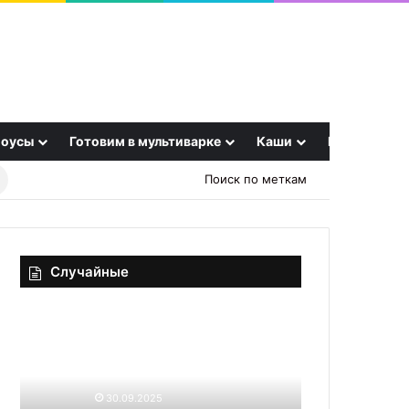
оусы
Готовим в мультиварке
Каши
Еще
Найти
Поиск по меткам
рецепт
Случайные
Ни
Салат
морщинки?
«Новогодние
Эндокринолог
часы»
сообщила,
с
как
кукурузой,
30.09.2025