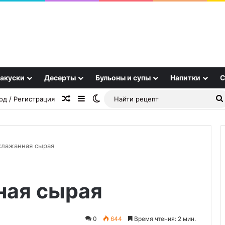
акуски
Десерты
Бульоны и супы
Напитки
С
Случайная статья
Sidebar
Switch skin
од / Регистрация
клажанная сырая
OSINT
ная сырая
и
цифровой
след
RuDossier
0
644
Время чтения: 2 мин.