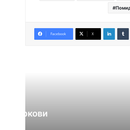
Поми
LinkedIn
Facebook
X
Читат
Заку
Липкие ос