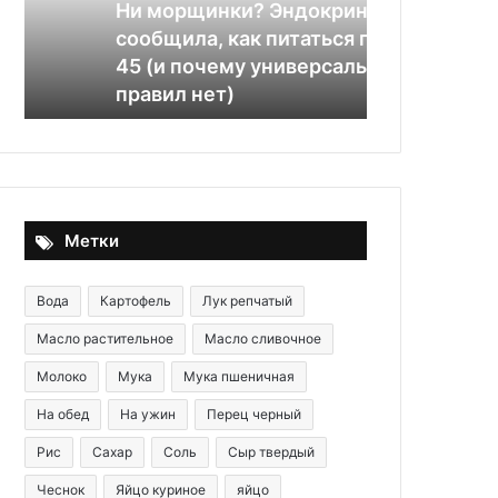
питаться
яйцами,
Ни морщинки? Эндокринолог
17.11.2025
после
колбасой
сообщила, как питаться после
Салат «Нов
45
и
45 (и почему универсальных
кукурузой, 
(и
сыром
правил нет)
сыром
почему
универсальных
правил
нет)
Метки
Вода
Картофель
Лук репчатый
Масло растительное
Масло сливочное
Молоко
Мука
Мука пшеничная
На обед
На ужин
Перец черный
Рис
Сахар
Соль
Сыр твердый
Чеснок
Яйцо куриное
яйцо