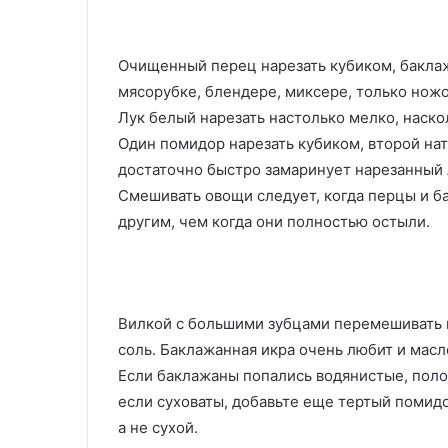
Очищенный перец нарезать кубиком, баклаж
мясорубке, блендере, миксере, только ножо
Лук белый нарезать настолько мелко, наск
Один помидор нарезать кубиком, второй нат
достаточно быстро замаринует нарезанный л
Смешивать овощи следует, когда перцы и б
другим, чем когда они полностью остыли.
Вилкой с большими зубцами перемешивать и
соль. Баклажанная икра очень любит и масло
Если баклажаны попались водянистые, поло
если суховаты, добавьте еще тертый помид
а не сухой.