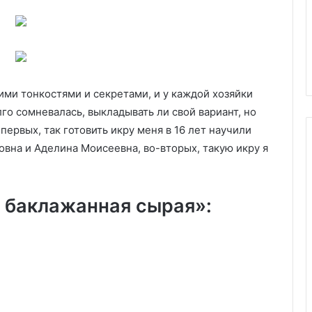
Telegram
17.06.2026
яно-творожная с
OSINT и цифровой след
RuDossier Telegram
ими тонкостями и секретами, и у каждой хозяйки
го сомневалась, выкладывать ли свой вариант, но
первых, так готовить икру меня в 16 лет научили
вна и Аделина Моисеевна, во-вторых, такую икру я
 баклажанная сырая»: