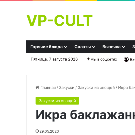
VP-CULT
Горячие блюда
Салаты
Выпечка
З
Пятница, 7 августа 2026
Мы в соцсетях
Вх
Главная
/
Закуски
/
Закуски из овощей
/
Икра ба
Закуски из овощей
Крабовый
Запеканка
Икра баклажан
салат
овсяно-
—
творожная
ингредиенты
с
яблоком
29.05.2020