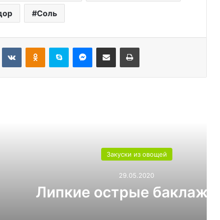
дор
Соль
Tumblr
Вконтакте
Одноклассники
Skype
Messenger
Поделиться через электронную почту
Печатать
ь следующую
ски из овощей
29.05.2020
трые баклажаны