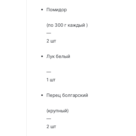
Помидор
(по 300 г каждый )
—
2 шт
Лук белый
—
1 шт
Перец болгарский
(крупный)
—
2 шт