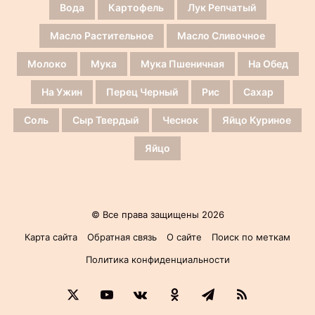
Вода
Картофель
Лук Репчатый
Масло Растительное
Масло Сливочное
Молоко
Мука
Мука Пшеничная
На Обед
На Ужин
Перец Черный
Рис
Сахар
Соль
Сыр Твердый
Чеснок
Яйцо Куриное
Яйцо
© Все права защищены 2026
Карта сайта
Обратная связь
О сайте
Поиск по меткам
Политика конфиденциальности
X
YouTube
vk.com
Одноклассники
Telegram
RSS