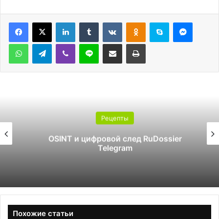
LinkedIn
Tumblr
Вконтакте
Одноклассники
Skype
Messen
WhatsApp
Telegram
Viber
Line
Поделиться через электронную почту
Печатать
Рецепты
OSINT и цифровой след RuDossier
Telegram
Похожие статьи