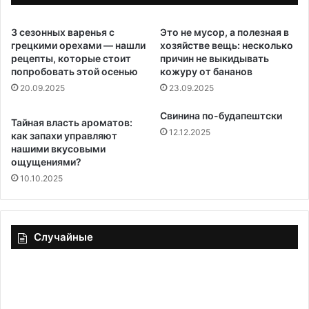
3 сезонных варенья с
Это не мусор, а полезная в
грецкими орехами — нашли
хозяйстве вещь: несколько
рецепты, которые стоит
причин не выкидывать
попробовать этой осенью
кожуру от бананов
20.09.2025
23.09.2025
Свинина по-будапештски
Тайная власть ароматов:
12.12.2025
как запахи управляют
нашими вкусовыми
ощущениями?
10.10.2025
Случайные
Тесто
Н
картофельное
не
«Универсальное»
сп