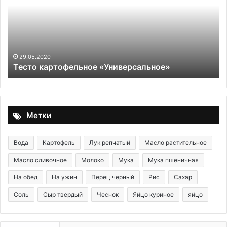
по
ты
—
в
ос
ла
29.05.2020
Тесто картофельное «Универсальное»
мя
не
ну
Метки
Вода
Картофель
Лук репчатый
Масло растительное
Масло сливочное
Молоко
Мука
Мука пшеничная
На обед
На ужин
Перец черный
Рис
Сахар
Соль
Сыр твердый
Чеснок
Яйцо куриное
яйцо