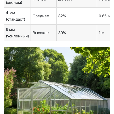
(эконом)
4 мм
Среднее
82%
0.65 м –
(стандарт)
6 мм
Высокое
80%
1 м
(усиленный)