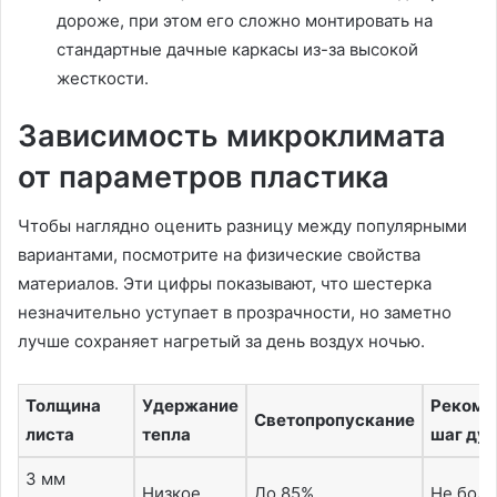
дороже, при этом его сложно монтировать на
стандартные дачные каркасы из-за высокой
жесткости.
Зависимость микроклимата
от параметров пластика
Чтобы наглядно оценить разницу между популярными
вариантами, посмотрите на физические свойства
материалов. Эти цифры показывают, что шестерка
незначительно уступает в прозрачности, но заметно
лучше сохраняет нагретый за день воздух ночью.
Толщина
Удержание
Рекоме
Светопропускание
листа
тепла
шаг дуг
3 мм
Низкое
До 85%
Не боле