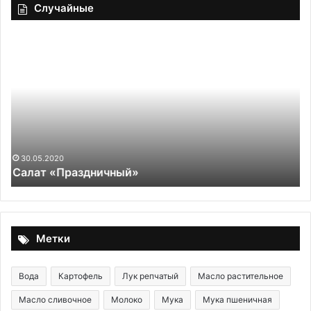
Случайные
Куриный
салат
с
грибами
и
яйцами
«Лошадка»
19.11.2025
Куриный салат с грибами и яйцами «Лошадка»
Метки
Вода
Картофель
Лук репчатый
Масло растительное
Масло сливочное
Молоко
Мука
Мука пшеничная