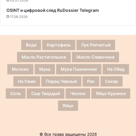
03.07.2026
OSINT и цифровой след RuDossier Telegram
17.06.2026
Вода
Картофель
Лук Репчатый
Масло Растительное
Масло Сливочное
Молоко
Мука
Мука Пшеничная
На Обед
На Ужин
Перец Черный
Рис
Сахар
Соль
Сыр Твердый
Чеснок
Яйцо Куриное
Яйцо
© Все права защищены 2026