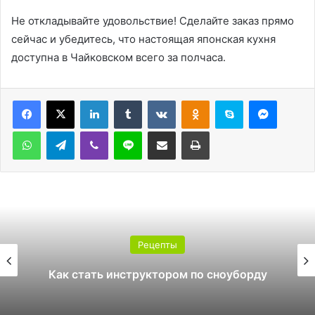
Не откладывайте удовольствие! Сделайте заказ прямо
сейчас и убедитесь, что настоящая японская кухня
доступна в Чайковском всего за полчаса.
LinkedIn
Tumblr
Вконтакте
Одноклассники
Skype
Messen
WhatsApp
Telegram
Viber
Line
Поделиться через электронную почту
Печатать
Рецепты
Какой поликарбонат выбрать д
борду
теплицы: 4 или 6 мм