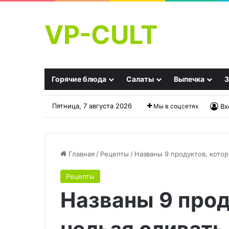
VP-CULT
Горячие блюда
Салаты
Выпечка
З
Пятница, 7 августа 2026
Мы в соцсетях
Вх
Главная
/
Рецепты
/
Названы 9 продуктов, котор
Рецепты
Свиная
Что
Названы 9 прод
грудинка
приготовить
в
из
двух
тыквы?
пакетах
Особый