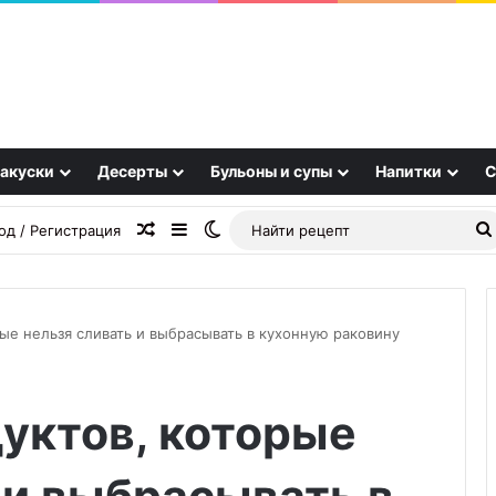
акуски
Десерты
Бульоны и супы
Напитки
С
Случайная статья
Sidebar
Switch skin
од / Регистрация
ые нельзя сливать и выбрасывать в кухонную раковину
Чечевично-
уктов, которые
булгурные
котлеты
(мерджимек-
булгур