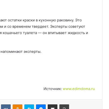
ют остатки краски в кухонную раковину. Это
ам и со временем твердеет. Эксперты советуют
ля кошачьего туалета — он впитывает жидкость и
, напоминают эксперты.
Источник:
www.edimdoma.ru
Tumblr
Вконтакте
Одноклассники
Skype
Messenger
Поделиться через электронную почту
Печатать