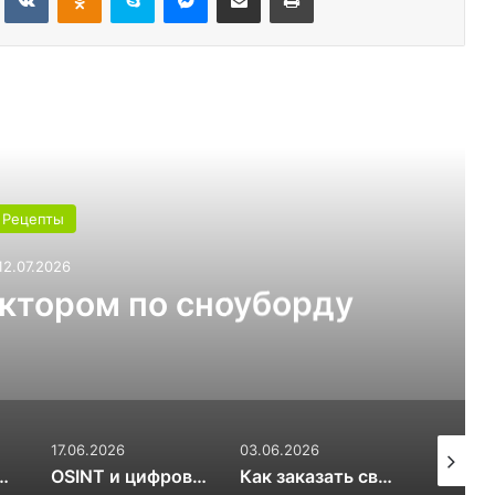
ь следующую
Рецепты
03.07.2026
т выбрать для теплицы:
ли 6 мм
03.06.2026
17.03.2026
20.01.20
OSINT и цифровой след RuDossier Telegram
Как заказать свежие суши и роллы в Чайковском за 30 минут и почему это стоит попробовать попробовать
Вяленые сливы — солнечная алхимия вкуса