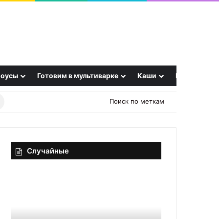
оусы
Готовим в мультиварке
Каши
Еще
Найти
Поиск по меткам
рецепт
Случайные
Салат
Оладьи
оливье
и
«Елочка»
вафли
с
по
сыром
одному