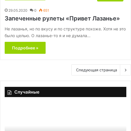
29.05.2020
0
651
Запеченные рулеты «Привет Лазанье»
Не лазанья, но по вкусу и по структуре похоже. Хотя не это
было целью. О лазанье-то я и не думала…
Подробнее »
Следующая страница
Случайные
Куриная
Пр
грудка
от
«Бутербродная»
си
от
En