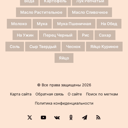
Вода
Картофель
Лук Репчатый
Масло Растительное
Масло Сливочное
Молоко
Мука
Мука Пшеничная
На Обед
На Ужин
Перец Черный
Рис
Сахар
Соль
Сыр Твердый
Чеснок
Яйцо Куриное
Яйцо
© Все права защищены 2026
Карта сайта
Обратная связь
О сайте
Поиск по меткам
Политика конфиденциальности
X
YouTube
vk.com
Одноклассники
Telegram
RSS