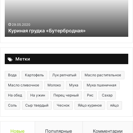
Sy
29.05.2020
Куриная грудка «Бутербродная»
Метки
Вода
Картофель
Лук репчатый
Масло растительное
Масло сливочное
Молоко
Мука
Мука пшеничная
На обед
На ужин
Перец черный
Рис
Сахар
Соль
Сыр твердый
Чеснок
Яйцо куриное
яйцо
Новые
Популярные
Комментарии