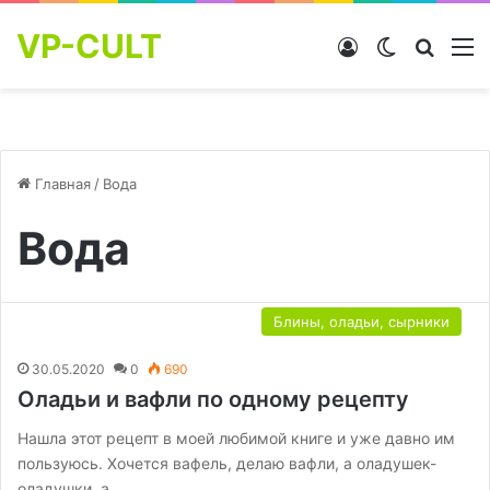
VP-CULT
Войти
Switch skin
Найти
М
Главная
/
Вода
Вода
Блины, оладьи, сырники
30.05.2020
0
690
Оладьи и вафли по одному рецепту
Нашла этот рецепт в моей любимой книге и уже давно им
пользуюсь. Хочется вафель, делаю вафли, а оладушек-
оладушки, а…