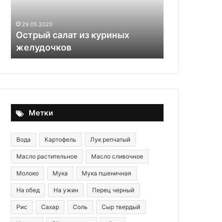
29.05.2020
29.05.2020
Острый салат из куриных
Конфеты ж
желудочков
«Шоколадн
Метки
Вода
Картофель
Лук репчатый
Масло растительное
Масло сливочное
Молоко
Мука
Мука пшеничная
На обед
На ужин
Перец черный
Рис
Сахар
Соль
Сыр твердый