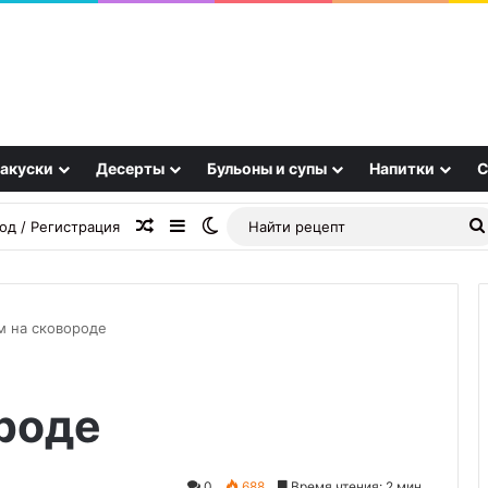
акуски
Десерты
Бульоны и супы
Напитки
С
Случайная статья
Sidebar
Switch skin
од / Регистрация
м на сковороде
Картофель
роде
«Паутинка»
0
688
Время чтения: 2 мин.