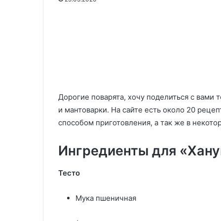
острым
проверенный
Рогалики на н
перцем
рецепт.
тесте: провер
04.12.2025
Всегда
Табуле с лаймом, кинзой и
Всегда получа
получаются
острым перцем
сладкими!
вкусными
и
сладкими!
Дорогие поварята, хочу поделиться с вами т
и мантоварки. На сайте есть около 20 реце
способом приготовления, а так же в некото
Ингредиенты для «Хану
Тесто
Мука пшеничная