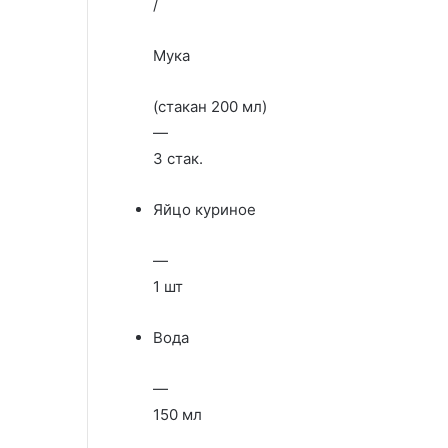
/
Мука
(стакан 200 мл)
—
3 стак.
Яйцо куриное
—
1 шт
Вода
—
150 мл