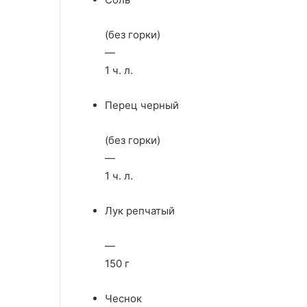
(без горки)
—
1 ч. л.
Перец черный
(без горки)
—
1 ч. л.
Лук репчатый
—
150 г
Чеснок