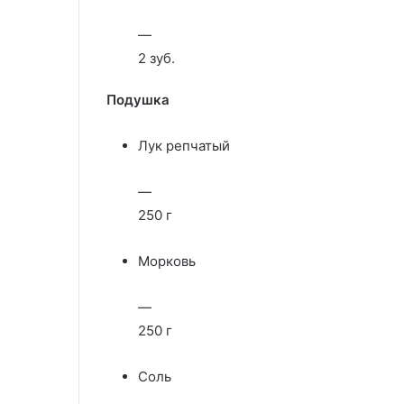
—
2 зуб.
Подушка
Лук репчатый
—
250 г
Морковь
—
250 г
Соль