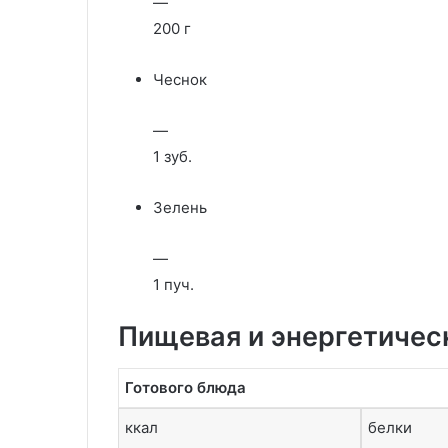
—
200 г
Чеснок
—
1 зуб.
Зелень
—
1 пуч.
Пищевая и энергетичес
Готового блюда
ккал
белки