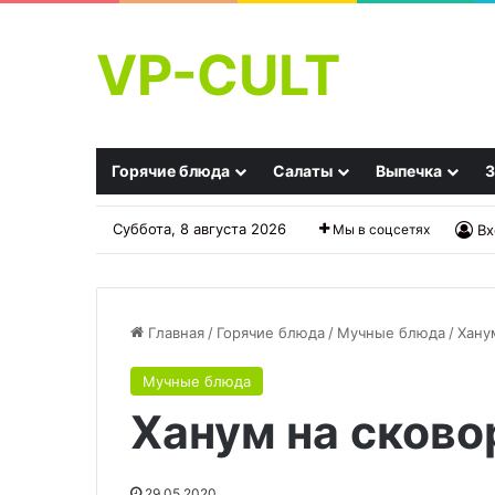
VP-CULT
Горячие блюда
Салаты
Выпечка
З
Суббота, 8 августа 2026
Мы в соцсетях
Вх
Главная
/
Горячие блюда
/
Мучные блюда
/
Хану
Мучные блюда
Табуле
Рогалики
Ханум на сково
с
на
лаймом,
нежном
кинзой
песочном
и
тесте:
29.05.2020
30.11.2025