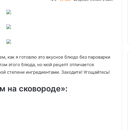
ежном песочном
енный рецепт.
ются вкусными и
29.05.2020
Картофель «Паутинка»
ем, как я готовлю это вкусное блюдо без пароварки
птом этого блюда, но мой рецепт отличается
рой степени ингредиентами. Заходите! Угощайтесь!
м на сковороде»: