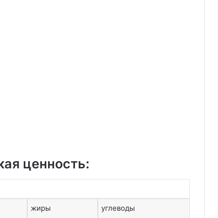
кая ценность:
жиры
углеводы