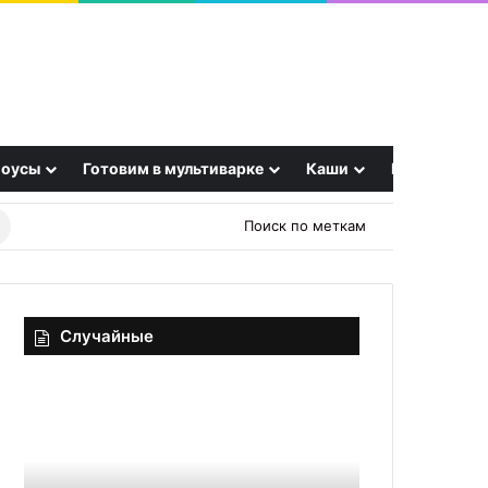
оусы
Готовим в мультиварке
Каши
Еще
Найти
Поиск по меткам
рецепт
Случайные
Острый
Конфеты
салат
желейные
из
«Шоколадно-
куриных
карамельные»
желудочков