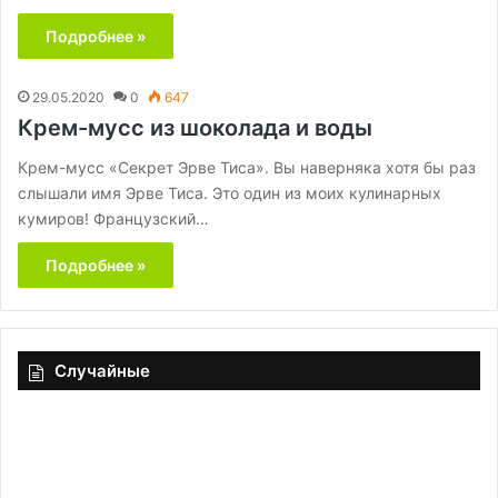
Подробнее »
29.05.2020
0
647
Крем-мусс из шоколада и воды
Крем-мусс «Секрет Эрве Тиса». Вы наверняка хотя бы раз
слышали имя Эрве Тиса. Это один из моих кулинарных
кумиров! Французский…
Подробнее »
Случайные
Их
Са
стоит
ку
мыть,
но