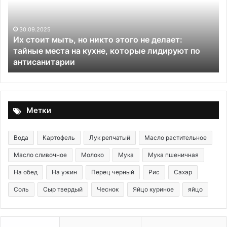
никто
этого
не
30.09.2025
Их стоит мыть, но никто этого не делает:
делает:
з
тайные места на кухне, которые лидируют по
тайные
антисанитарии
места
на
кухне,
которые
лидируют
Метки
по
антисанитарии
Вода
Картофель
Лук репчатый
Масло растительное
Масло сливочное
Молоко
Мука
Мука пшеничная
На обед
На ужин
Перец черный
Рис
Сахар
Соль
Сыр твердый
Чеснок
Яйцо куриное
яйцо