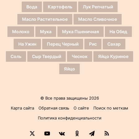
Вода
Картофель
Лук Репчатый
Масло Растительное
Масло Сливочное
Молоко
Мука
Мука Пшеничная
На Обед
На Ужин
Перец Черный
Рис
Сахар
Соль
Сыр Твердый
Чеснок
Яйцо Куриное
Яйцо
© Все права защищены 2026
Карта сайта
Обратная связь
О сайте
Поиск по меткам
Политика конфиденциальности
X
YouTube
vk.com
Одноклассники
Telegram
RSS