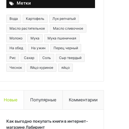
Метки
Вода
Картофель
Лук репчатый
Масло растительное
Масло сливочное
Молоко
Мука
Мука пшеничная
На обед
На ужин
Перец черный
Рис
Сахар
Соль
Сыр твердый
Чеснок
Яйцо куриное
яйцо
Новые
Популярные
Комментарии
Как выгодно покупать книги в интернет-
магазине Лабиринт