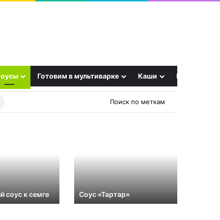
оусы
Готовим в мультиварке
Каши
Еще
Найти
Поиск по меткам
рецепт
 соус к семге
Соус «Тартар»
Белый