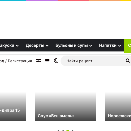
акуски
Десерты
Бульоны и супы
Напитки
С
Случайная статья
Sidebar
Switch skin
од / Регистрация
-дип за 15
Соус «Бешамель»
Норвежский