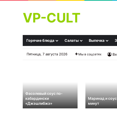
VP-CULT
Горячие блюда
Салаты
Выпечка
З
Пятница, 7 августа 2026
Мы в соцсетях
Вх
Фасолевый соус по-
кабардински
Маринад и соус
«Джэшлибжэ»
минут