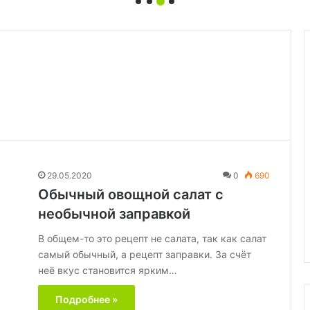
Когда
гости
на
пороге:
топ-5
угощений
29.05.2020
0
690
01.10.2025
из
Когда гости на пороге: топ-5
Обычный овощной салат с
5
угощений из 5 ингредиентов и
необычной заправкой
ингредиентов
в с узорами
меньше
и
В общем-то это рецепт не салата, так как салат
меньше
самый обычный, а рецепт заправки. За счёт
неё вкус становится ярким…
Подробнее »