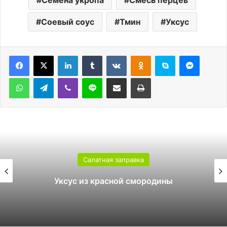
Соевый соус
Тмин
Уксус
LinkedIn
Tumblr
Вконтакте
Одноклассники
Skype
Messen
WhatsApp
Telegram
Viber
Line
Поделиться через электронную почту
Печатать
Салатная заправка
Уксус из красной смородины