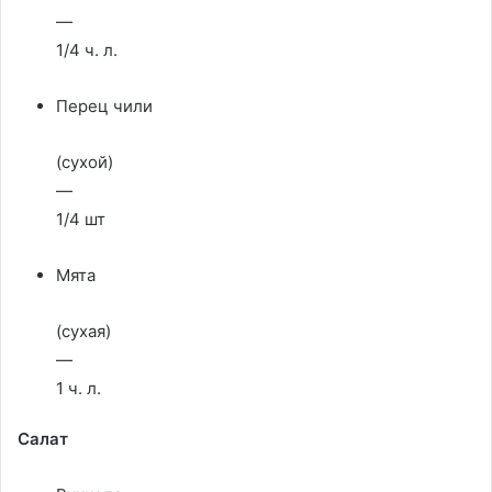
—
1/4 ч. л.
Перец чили
(сухой)
—
1/4 шт
Мята
(сухая)
—
1 ч. л.
Салат