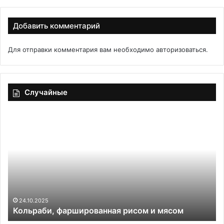
Добавить комментарий
Для отправки комментария вам необходимо
авторизоваться
.
Случайные
Кольраби,
«Р
фаршированная
из
рисом
тв
и
те
мясом
Ле
ре
ар
пе
к
24.10.2025
Кольраби, фаршированная рисом и мясом
ча
пр