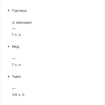
Горчица
(с зёрнами)
—
1 ч. л.
Мед
—
1 ч. л.
Тмин
—
1/4 ч. л.