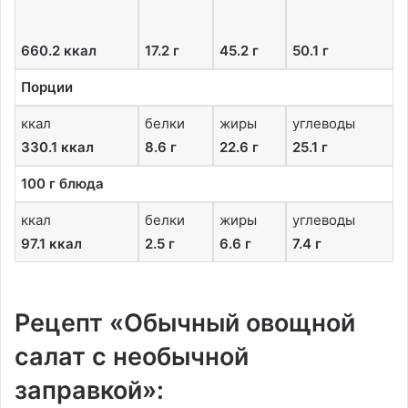
660.2 ккал
17.2 г
45.2 г
50.1 г
Порции
ккал
белки
жиры
углеводы
330.1 ккал
8.6 г
22.6 г
25.1 г
100 г блюда
ккал
белки
жиры
углеводы
97.1 ккал
2.5 г
6.6 г
7.4 г
Рецепт «Обычный овощной
салат с необычной
заправкой»: