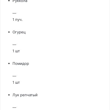
Руккола
—
1 пуч.
Огурец
—
1 шт
Помидор
—
1 шт
Лук репчатый
—