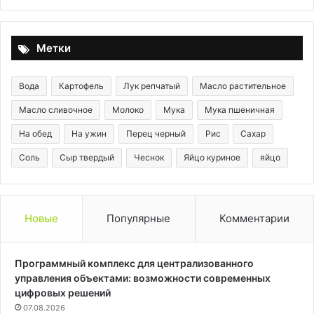
и
вк
Метки
Вода
Картофель
Лук репчатый
Масло растительное
Масло сливочное
Молоко
Мука
Мука пшеничная
На обед
На ужин
Перец черный
Рис
Сахар
Соль
Сыр твердый
Чеснок
Яйцо куриное
яйцо
Новые
Популярные
Комментарии
Программный комплекс для централизованного
управления объектами: возможности современных
цифровых решений
07.08.2026