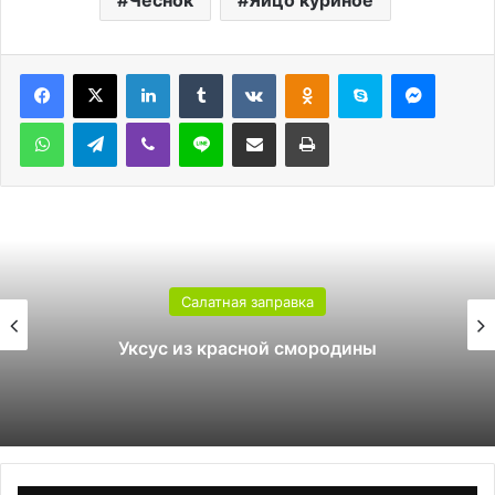
Чеснок
Яйцо куриное
LinkedIn
Tumblr
Вконтакте
Одноклассники
Skype
Messen
WhatsApp
Telegram
Viber
Line
Поделиться через электронную почту
Печатать
Салатная заправка
Уксус из красной смородины