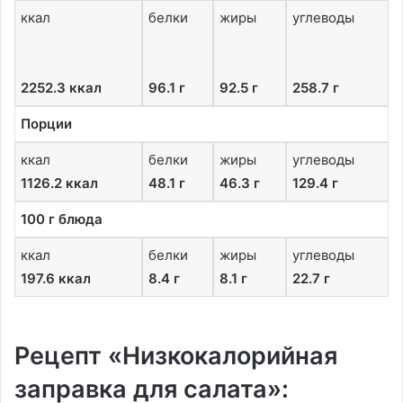
ккал
белки
жиры
углеводы
2252.3 ккал
96.1 г
92.5 г
258.7 г
Порции
ккал
белки
жиры
углеводы
1126.2 ккал
48.1 г
46.3 г
129.4 г
100 г блюда
ккал
белки
жиры
углеводы
197.6 ккал
8.4 г
8.1 г
22.7 г
Рецепт «Низкокалорийная
заправка для салата»: