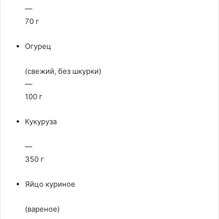
—
70 г
Огурец
(свежий, без шкурки)
—
100 г
Кукуруза
—
350 г
Яйцо куриное
(вареное)