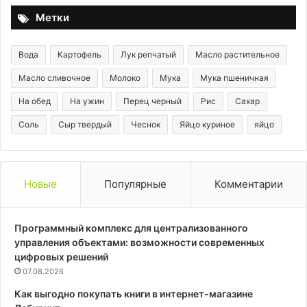
Метки
Вода
Картофель
Лук репчатый
Масло растительное
Масло сливочное
Молоко
Мука
Мука пшеничная
На обед
На ужин
Перец черный
Рис
Сахар
Соль
Сыр твердый
Чеснок
Яйцо куриное
яйцо
Новые
Популярные
Комментарии
Программный комплекс для централизованного
управления объектами: возможности современных
цифровых решений
07.08.2026
Как выгодно покупать книги в интернет-магазине