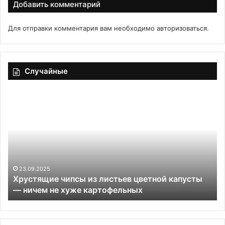
Добавить комментарий
Для отправки комментария вам необходимо
авторизоваться
.
Случайные
Хрустящие
Вы
чипсы
жв
из
Эт
листьев
сп
цветной
ос
капусты
ды
—
не
ничем
ху
23.09.2025
Хрустящие чипсы из листьев цветной капусты
не
по
— ничем не хуже картофельных
хуже
«х
картофельных