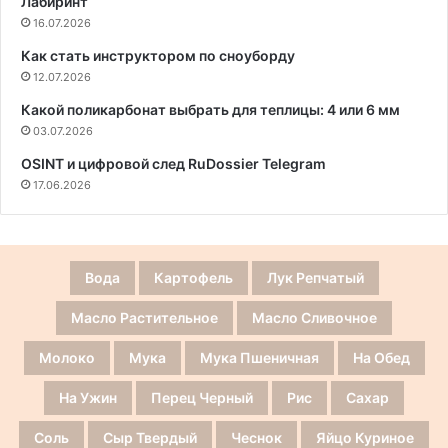
Лабиринт
16.07.2026
Как стать инструктором по сноуборду
12.07.2026
Какой поликарбонат выбрать для теплицы: 4 или 6 мм
03.07.2026
OSINT и цифровой след RuDossier Telegram
17.06.2026
Вода
Картофель
Лук Репчатый
Масло Растительное
Масло Сливочное
Молоко
Мука
Мука Пшеничная
На Обед
На Ужин
Перец Черный
Рис
Сахар
Соль
Сыр Твердый
Чеснок
Яйцо Куриное