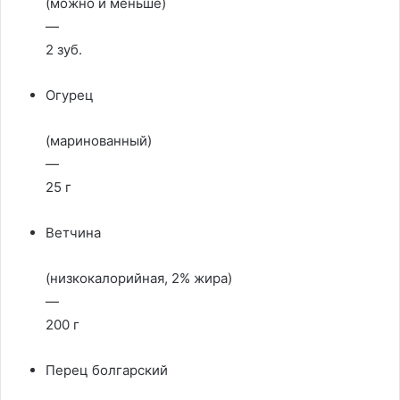
(можно и меньше)
—
2 зуб.
Огурец
(маринованный)
—
25 г
Ветчина
(низкокалорийная, 2% жира)
—
200 г
Перец болгарский