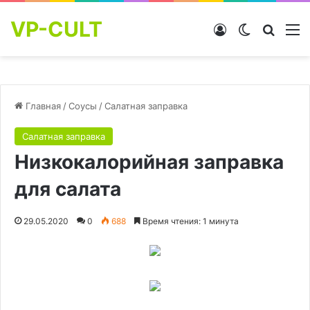
VP-CULT
Войти
Switch skin
Найти
М
Главная
/
Соусы
/
Салатная заправка
Салатная заправка
Низкокалорийная заправка
для салата
29.05.2020
0
688
Время чтения: 1 минута