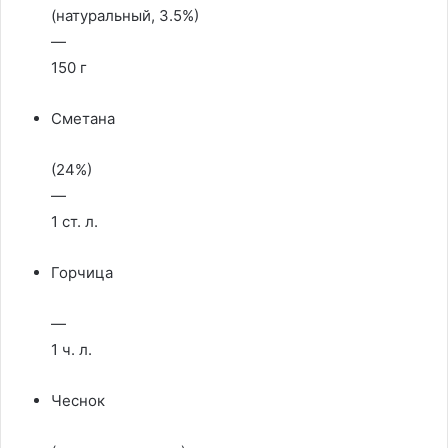
(натуральный, 3.5%)
—
150 г
Сметана
(24%)
—
1 ст. л.
Горчица
—
1 ч. л.
Чеснок