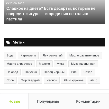
не
22.09.2025
Сладкое на диете? Есть десерты, которые не
повредят
а
повредят фигуре — и среди них не только
фигуре
пастила
—
и
среди
них
не
Метки
только
пастила
Вода
Картофель
Лук репчатый
Масло растительное
Масло сливочное
Молоко
Мука
Мука пшеничная
На обед
На ужин
Перец черный
Рис
Сахар
Соль
Сыр твердый
Чеснок
Яйцо куриное
яйцо
Новые
Популярные
Комментарии