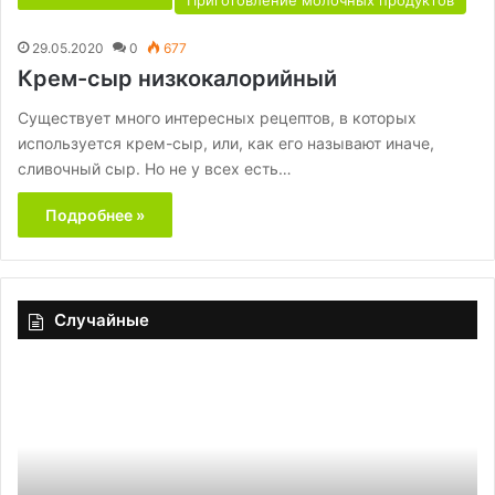
Приготовление молочных продуктов
29.05.2020
0
677
Крем-сыр низкокалорийный
Существует много интересных рецептов, в которых
используется крем-сыр, или, как его называют иначе,
сливочный сыр. Но не у всех есть…
Подробнее »
Случайные
Сладкое
Яп
на
ом
диете?
«Т
Есть
як
десерты,
которые