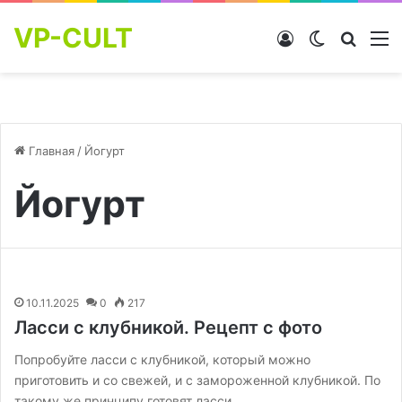
VP-CULT
Войти
Switch skin
Найти
М
Главная
/
Йогурт
Йогурт
10.11.2025
0
217
Ласси с клубникой. Рецепт с фото
Попробуйте ласси с клубникой, который можно
приготовить и со свежей, и с замороженной клубникой. По
такому же принципу готовят ласси…