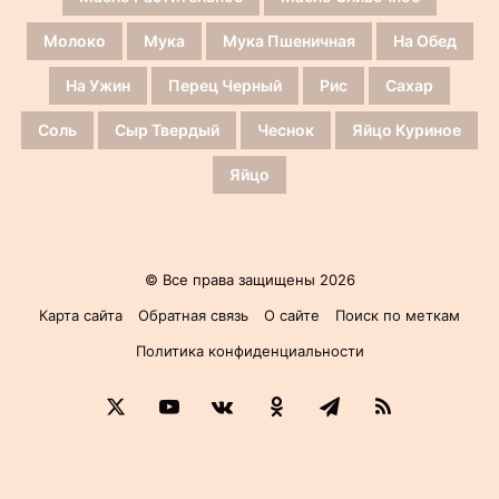
Молоко
Мука
Мука Пшеничная
На Обед
На Ужин
Перец Черный
Рис
Сахар
Соль
Сыр Твердый
Чеснок
Яйцо Куриное
Яйцо
© Все права защищены 2026
Карта сайта
Обратная связь
О сайте
Поиск по меткам
Политика конфиденциальности
X
YouTube
vk.com
Одноклассники
Telegram
RSS