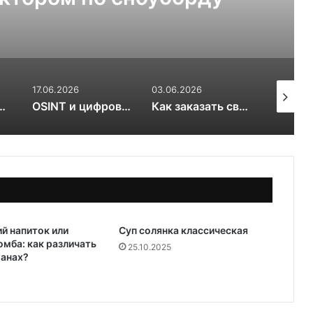
ли 6 мм
03.06.2026
17.03.2026
20.01.20
OSINT и цифровой след RuDossier Telegram
Как заказать свежие суши и роллы в Чайковском за 30 минут и почему это стоит попробовать попробовать
Вяленые сливы — солнечная алхимия вкуса
й напиток или
Суп солянка классическая
омба: как различать
25.10.2025
ранах?