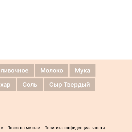
Сливочное
Молоко
Мука
хар
Соль
Сыр Твердый
те
Поиск по меткам
Политика конфиденциальности