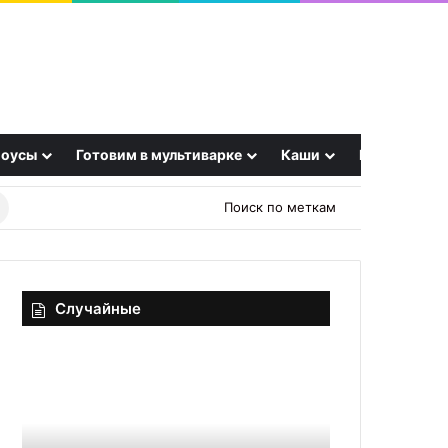
оусы
Готовим в мультиварке
Каши
Еще
Найти
Поиск по меткам
рецепт
Случайные
Недооценивать
Кексы
больше
на
нельзя:
молоке,
вот
с
чем
яблоками