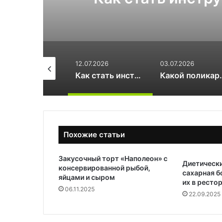
4 и
.07.2026
03.07.2026
17.06.2026
Как стать инструктором по сноуборду
Какой поликарбонат выбрать для теплицы: 4 или 6 мм
Похожие статьи
Закусочный торт «Наполеон» с
Диетически
консервированной рыбой,
сахарная б
яйцами и сыром
их в ресто
06.11.2025
22.09.2025