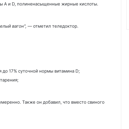
ны A и D, полиненасыщенные жирные кислоты.
елый вагон",
— отметил теледоктор.
я до 17% суточной нормы витамина D;
тарения;
умеренно. Также он добавил, что вместо свиного