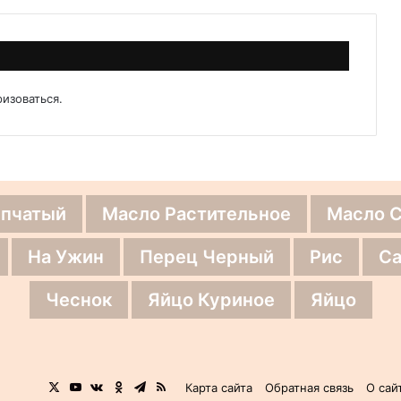
ризоваться
.
епчатый
Масло Растительное
Масло 
На Ужин
Перец Черный
Рис
Са
Чеснок
Яйцо Куриное
Яйцо
X
YouTube
vk.com
Одноклассники
Telegram
RSS
Карта сайта
Обратная связь
О сай