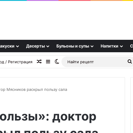
акуски
Десерты
Бульоны и супы
Напитки
С
Случайная статья
Sidebar
Switch skin
од / Регистрация
тор Мясников раскрыл пользу сала
Мясные
ользы»: доктор
котлеты
с
болгарским
перцем,