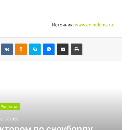
Источник:
www.edimdoma.ru
Tumblr
Вконтакте
Одноклассники
Skype
Messenger
Поделиться через электронную почту
Печатать
ь следующую
Рецепты
03.07.2026
т выбрать для теплицы: