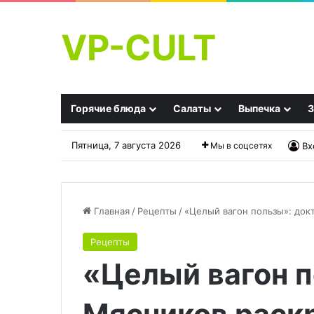
VP-CULT
Горячие блюда
Салаты
Выпечка
З
Пятница, 7 августа 2026
Мы в соцсетях
Вх
Главная
/
Рецепты
/
«Целый вагон пользы»: док
Рецепты
Рыбный
Скумбрия
«Целый вагон п
холодец
по-
в
норвежски
томатном
желе