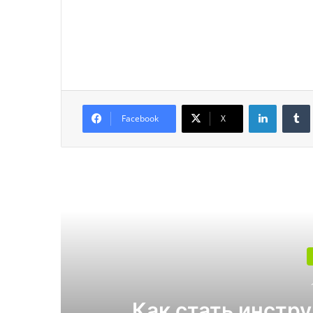
LinkedIn
Facebook
X
Читат
Какой поликарбона