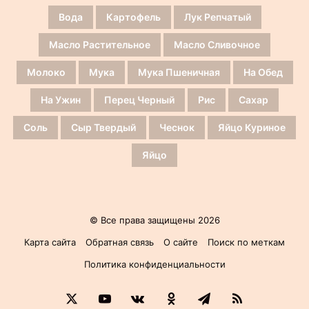
Вода
Картофель
Лук Репчатый
Масло Растительное
Масло Сливочное
Молоко
Мука
Мука Пшеничная
На Обед
На Ужин
Перец Черный
Рис
Сахар
Соль
Сыр Твердый
Чеснок
Яйцо Куриное
Яйцо
© Все права защищены 2026
Карта сайта
Обратная связь
О сайте
Поиск по меткам
Политика конфиденциальности
X
YouTube
vk.com
Одноклассники
Telegram
RSS