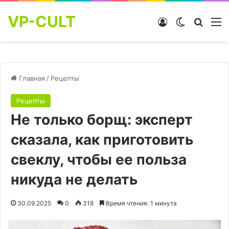
VP-CULT
Войти
Switch skin
Найти
М
Главная
/
Рецепты
Рецепты
Не только борщ: эксперт
сказала, как приготовить
свеклу, чтобы ее польза
никуда не делать
30.09.2025
0
318
Время чтения: 1 минута