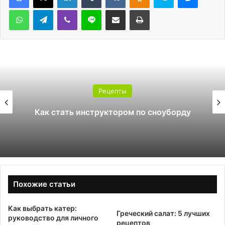
WhatsApp
Telegram
Viber
Line
Поделиться через электронную почту
Печатать
Рецепты
Како
ть инструктором по сноуборду
Похожие статьи
Как выбрать катер:
Греческий салат: 5 лучших
руководство для личного
рецептов