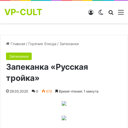
VP-CULT
Войти
Switch skin
Найти
М
Главная
/
Горячие блюда
/
Запеканки
Запеканки
Запеканка «Русская
тройка»
29.05.2020
0
678
Время чтения: 1 минута