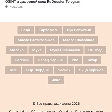
OSINT и цифровой след RuDossier Telegram
17.06.2026
Вода
Картофель
Лук Репчатый
Масло Растительное
Масло Сливочное
Молоко
Мука
Мука Пшеничная
На Обед
На Ужин
Перец Черный
Рис
Сахар
Соль
Сыр Твердый
Чеснок
Яйцо Куриное
Яйцо
© Все права защищены 2026
Карта сайта
Обратная связь
О сайте
Поиск по меткам