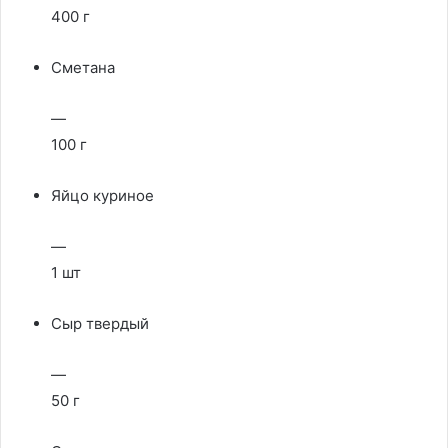
400 г
Сметана
—
100 г
Яйцо куриное
—
1 шт
Сыр твердый
—
50 г