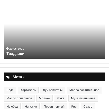
Тзадзики
Пе
пи
с
тв
29.05.2020
Тзадзики
Метки
Вода
Картофель
Лук репчатый
Масло растительное
Масло сливочное
Молоко
Мука
Мука пшеничная
На обед
На ужин
Перец черный
Рис
Сахар