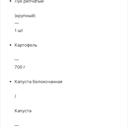
Лук репчатый
(крупный)
—
1 шт
Картофель
—
700 г
Капуста белокочанная
/
Капустa
—