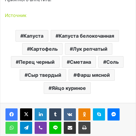
Источник
Капустa
Капуста белокочанная
Картофель
Лук репчатый
Перец черный
Сметана
Соль
Сыр твердый
Фарш мясной
Яйцо куриное
LinkedIn
Tumblr
Вконтакте
Одноклассники
Skype
Messen
WhatsApp
Telegram
Viber
Line
Поделиться через электронную почту
Печатать