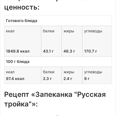
ценность:
Готового блюда
ккал
белки
жиры
углеводы
1849.8 ккал
43.1 г
46.3 г
170.7 г
100 г блюда
ккал
белки
жиры
углеводы
97.4 ккал
2.3 г
2.4 г
9 г
Рецепт «Запеканка "Русская
тройка"»: