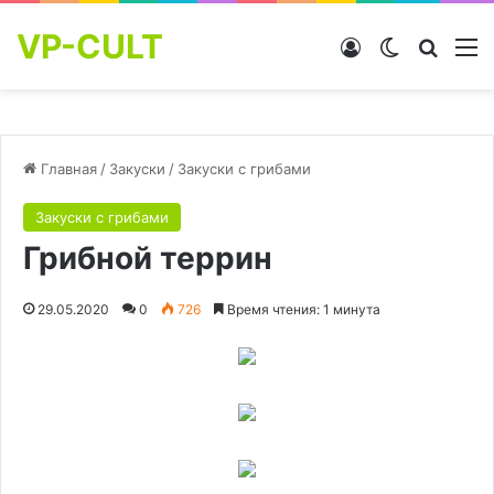
VP-CULT
Войти
Switch skin
Найти
М
Главная
/
Закуски
/
Закуски с грибами
Закуски с грибами
Грибной террин
29.05.2020
0
726
Время чтения: 1 минута