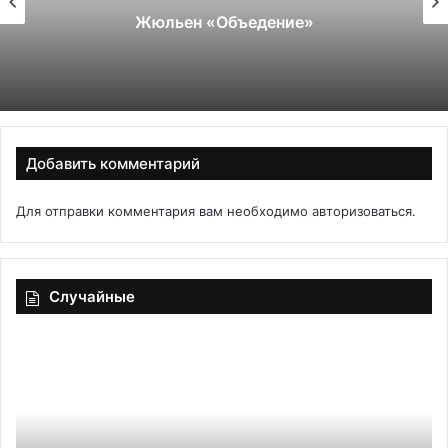
Жюльен «Объедение»
Добавить комментарий
Для отправки комментария вам необходимо
авторизоваться
.
Случайные
Рецепты
Фа
на
пе
Хануку:
с
традиции,
ри
вкус
ко