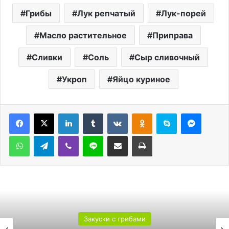
Грибы
Лук репчатый
Лук-порей
Масло растительное
Приправа
Сливки
Соль
Сыр сливочный
Укроп
Яйцо куриное
LinkedIn
Tumblr
Вконтакте
Одноклассники
Skype
Messen
WhatsApp
Telegram
Viber
Line
Поделиться через электронную почту
Печатать
Закуски с грибами