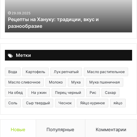
и
са
разнообразие
и
ва
29.09.2025
Рецепты на Хануку: традиции, вкус и
яй
разнообразие
Метки
Вода
Картофель
Лук репчатый
Масло растительное
Масло сливочное
Молоко
Мука
Мука пшеничная
На обед
На ужин
Перец черный
Рис
Сахар
Соль
Сыр твердый
Чеснок
Яйцо куриное
яйцо
Новые
Популярные
Комментарии