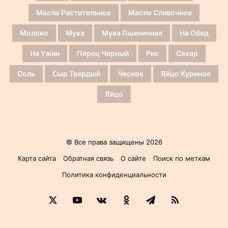
Масло Растительное
Масло Сливочное
Молоко
Мука
Мука Пшеничная
На Обед
На Ужин
Перец Черный
Рис
Сахар
Соль
Сыр Твердый
Чеснок
Яйцо Куриное
Яйцо
© Все права защищены 2026
Карта сайта
Обратная связь
О сайте
Поиск по меткам
Политика конфиденциальности
X
YouTube
vk.com
Одноклассники
Telegram
RSS