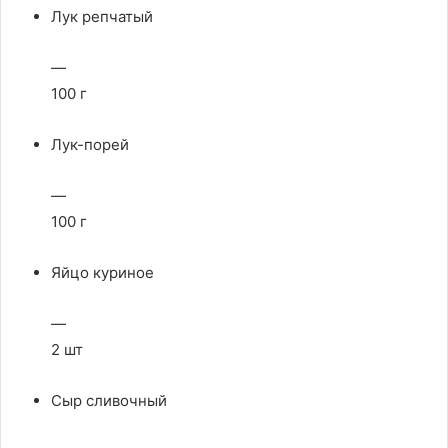
Лук репчатый
—
100 г
Лук-порей
—
100 г
Яйцо куриное
—
2 шт
Сыр сливочный