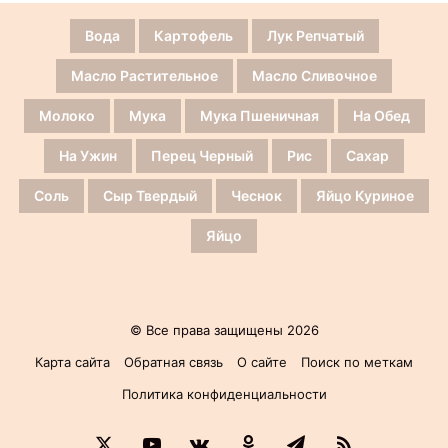
Вода
Картофель
Лук Репчатый
Масло Растительное
Масло Сливочное
Молоко
Мука
Мука Пшеничная
На Обед
На Ужин
Перец Черный
Рис
Сахар
Соль
Сыр Твердый
Чеснок
Яйцо Куриное
Яйцо
© Все права защищены 2026
Карта сайта
Обратная связь
О сайте
Поиск по меткам
Политика конфиденциальности
X
YouTube
vk.com
Одноклассники
Telegram
RSS