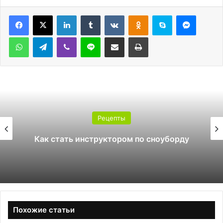
LinkedIn
Tumblr
Вконтакте
Одноклассники
Skype
Messen
WhatsApp
Telegram
Viber
Line
Поделиться через электронную почту
Печатать
Рецепты
К
 стать инструктором по сноуборду
Похожие статьи