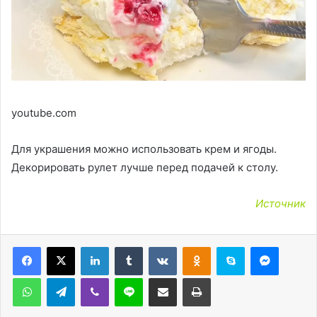
youtube.com
Для украшения можно использовать крем и ягоды.
Декорировать рулет лучше перед подачей к столу.
Источник
LinkedIn
Tumblr
Вконтакте
Одноклассники
Skype
Messen
WhatsApp
Telegram
Viber
Line
Поделиться через электронную почту
Печатать