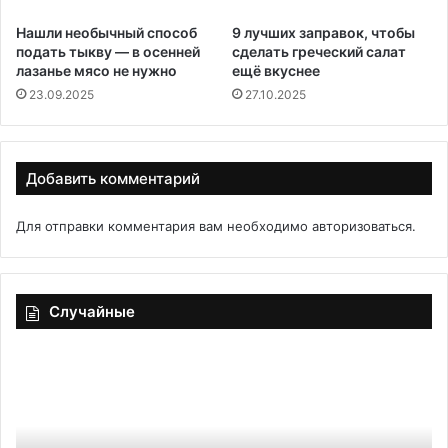
Нашли необычный способ
9 лучших заправок, чтобы
подать тыкву — в осенней
сделать греческий салат
лазанье мясо не нужно
ещё вкуснее
23.09.2025
27.10.2025
Добавить комментарий
Для отправки комментария вам необходимо
авторизоваться
.
Случайные
Горячие
Фу
бутерброды
бл
на
ра
сковороде
се
ка