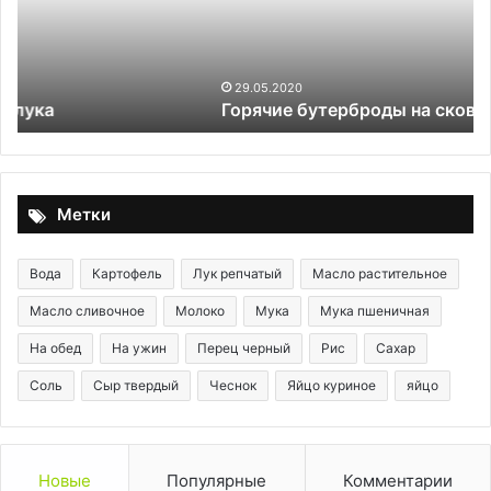
со
хл
св
на
29.05.2020
Горячие бутерброды на сковороде
2–
3
не
и
бе
Метки
за
Вода
Картофель
Лук репчатый
Масло растительное
Масло сливочное
Молоко
Мука
Мука пшеничная
На обед
На ужин
Перец черный
Рис
Сахар
Соль
Сыр твердый
Чеснок
Яйцо куриное
яйцо
Новые
Популярные
Комментарии