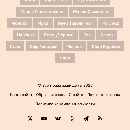
Масло Растительное
Масло Сливочное
Молоко
Мука
Мука Пшеничная
На Обед
На Ужин
Перец Черный
Рис
Сахар
Соль
Сыр Твердый
Чеснок
Яйцо Куриное
Яйцо
© Все права защищены 2026
Карта сайта
Обратная связь
О сайте
Поиск по меткам
Политика конфиденциальности
X
YouTube
vk.com
Одноклассники
Telegram
RSS