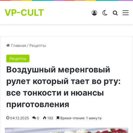
VP-CULT
Войти
Switch skin
Найти
М
Главная
/
Рецепты
Рецепты
Воздушный меренговый
рулет который тает во рту:
все тонкости и нюансы
приготовления
04.12.2025
0
192
Время чтения: 1 минута