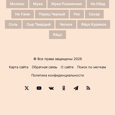
Молоко
Мука
Мука Пшеничная
На Обед
На Ужин
Перец Черный
Рис
Сахар
Соль
Сыр Твердый
Чеснок
Яйцо Куриное
Яйцо
© Все права защищены 2026
Карта сайта
Обратная связь
О сайте
Поиск по меткам
Политика конфиденциальности
X
YouTube
vk.com
Одноклассники
Telegram
RSS