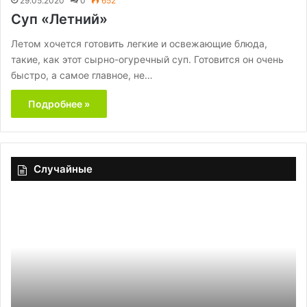
29.05.2020
0
652
Суп «Летний»
Летом хочется готовить легкие и освежающие блюда,
такие, как этот сырно-огуречный суп. Готовится он очень
быстро, а самое главное, не…
Подробнее »
Случайные
Закусочные
М
бутерброды
дл
«Под
гу
стеклом»
от
са
до
де