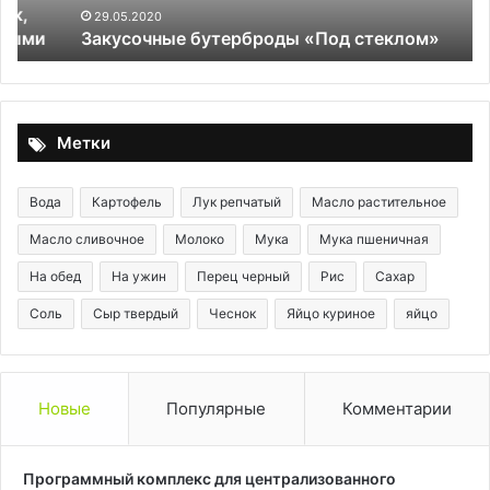
29.05.2020
Закусочные бутерброды «Под стеклом»
Метки
Вода
Картофель
Лук репчатый
Масло растительное
Масло сливочное
Молоко
Мука
Мука пшеничная
На обед
На ужин
Перец черный
Рис
Сахар
Соль
Сыр твердый
Чеснок
Яйцо куриное
яйцо
Новые
Популярные
Комментарии
Программный комплекс для централизованного