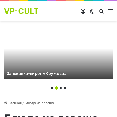
VP-CULT
Войти
Switch skin
Найти
М
апеканка-пирог «Кружева»
Р
Главная
/
Блюда из лаваша