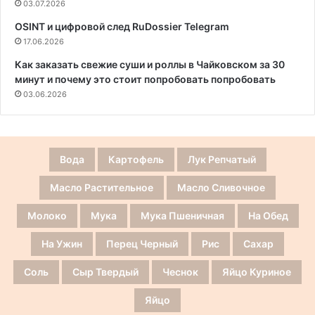
03.07.2026
OSINT и цифровой след RuDossier Telegram
17.06.2026
Как заказать свежие суши и роллы в Чайковском за 30
минут и почему это стоит попробовать попробовать
03.06.2026
Вода
Картофель
Лук Репчатый
Масло Растительное
Масло Сливочное
Молоко
Мука
Мука Пшеничная
На Обед
На Ужин
Перец Черный
Рис
Сахар
Соль
Сыр Твердый
Чеснок
Яйцо Куриное
Яйцо