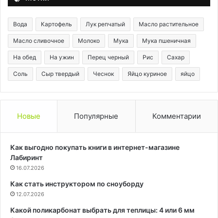
Вода
Картофель
Лук репчатый
Масло растительное
Масло сливочное
Молоко
Мука
Мука пшеничная
На обед
На ужин
Перец черный
Рис
Сахар
Соль
Сыр твердый
Чеснок
Яйцо куриное
яйцо
Новые
Популярные
Комментарии
Как выгодно покупать книги в интернет-магазине
Лабиринт
16.07.2026
Как стать инструктором по сноуборду
12.07.2026
Какой поликарбонат выбрать для теплицы: 4 или 6 мм