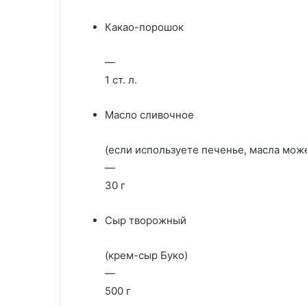
Какао-порошок
—
1 ст. л.
Масло сливочное
(если используете печенье, масла мож
—
30 г
Сыр творожный
(крем-сыр Буко)
—
500 г