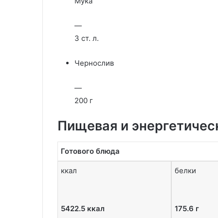
Мука
—
3 ст. л.
Чернослив
—
200 г
Пищевая и энергетичес
Готового блюда
ккал
белки
5422.5 ккал
175.6 г