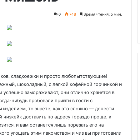
0
748
Время чтения: 5 мин.
овом масле с
24.06.2024
Варенье из ирги
йков, сладкоежки и просто любопытствующие!
ежный, шоколадный, с легкой кофейной горчинкой и
и успешно замораживают, они отлично хранятся в
огда-нибудь пробовали прийти в гости с
изделием, то знаете, как это сложно — донести
 чизкейк доставить по адресу гораздо проще, к
зится, и вам останется лишь порезать его на
икого угощать этим лакомством и чиз вы приготовили