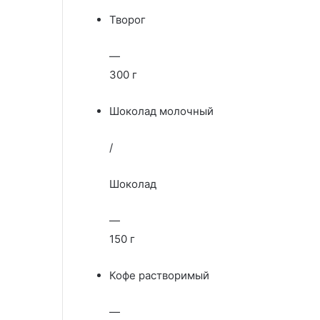
Творог
—
300 г
Шоколад молочный
/
Шоколад
—
150 г
Кофе растворимый
—