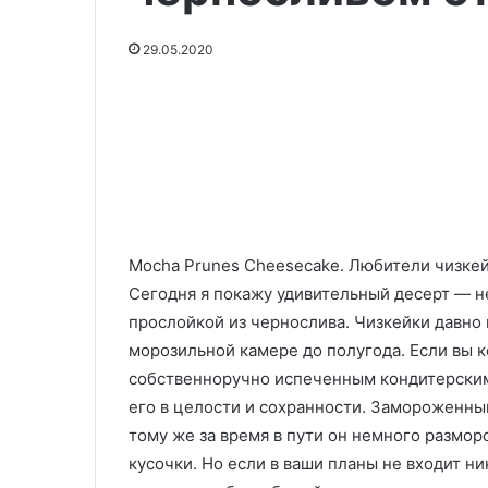
продукты
укропом
22.09.2025
содержат
Не только куриная грудка: эти
29.05.2020
много
29.05.2020
продукты содержат много
Гренки на лук
белка
белка и не будут приедаться
укропом
и
не
будут
приедаться
Mocha Prunes Cheesecake. Любители чизке
Сегодня я покажу удивительный десерт — н
прослойкой из чернослива. Чизкейки давно 
морозильной камере до полугода. Если вы к
собственноручно испеченным кондитерским 
его в целости и сохранности. Замороженный
тому же за время в пути он немного разморо
кусочки. Но если в ваши планы не входит н