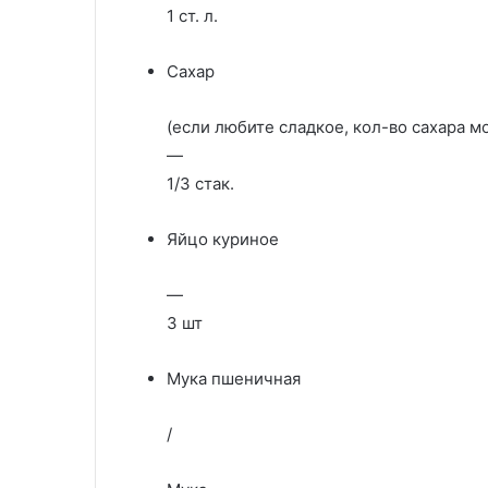
1 ст. л.
Сахар
(если любите сладкое, кол-во сахара м
—
1/3 стак.
Яйцо куриное
—
3 шт
Мука пшеничная
/