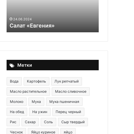
яйцом
30.05.2020
Грибы в сл
24.06.2024
Салат «Евгения»
яйцом
Метки
Вода
Картофель
Лук репчатый
Масло растительное
Масло сливочное
Молоко
Мука
Мука пшеничная
На обед
На ужин
Перец черный
Рис
Сахар
Соль
Сыр твердый
Чеснок
Яйцо куриное
яйцо