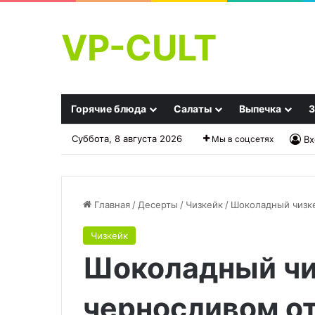
VP-CULT
Горячие блюда
Салаты
Выпечка
З
Суббота, 8 августа 2026
Мы в соцсетях
Вх
Главная
/
Десерты
/
Чизкейк
/
Шоколадный чизк
Чизкейк
Не
Гренки
Шоколадный чи
только
на
куриная
луковом
рудка:
масле
черносливом о
эти
с