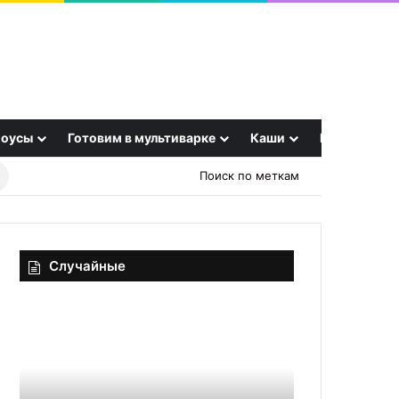
оусы
Готовим в мультиварке
Каши
Еще
Найти
Поиск по меткам
рецепт
Случайные
Салат
Грибы
«Евгения»
в
сливках
с
рубленым