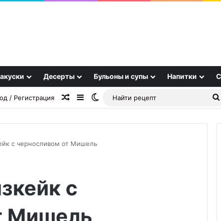
акуски
Десерты
Бульоны и супы
Напитки
С
Случайная статья
Sidebar
Switch skin
од / Регистрация
ейк с черносливом от Мишель
Варенье
зкейк с
из
ирги
т Мишель