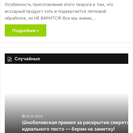
Особенность приготовления этого творога в том, что
исходный продукт хоть и подвергается тепловой
обработке, но НЕ ВАРИТСЯ! Все мы знаем,…
Подробнее »
Случайные
Шнобелевская
На
премия
им
за
на
раскрытие
чт
секрета
сп
идеального
до
песто
ад
—
02.10.2025
Шнобелевская премия за раскрытие секрета
берем
идеального песто — берем на заметку!
на