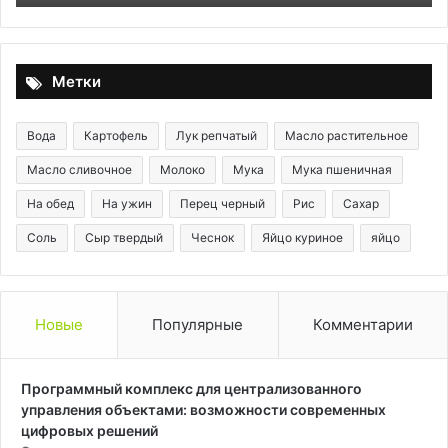
заметку!
Метки
Вода
Картофель
Лук репчатый
Масло растительное
Масло сливочное
Молоко
Мука
Мука пшеничная
На обед
На ужин
Перец черный
Рис
Сахар
Соль
Сыр твердый
Чеснок
Яйцо куриное
яйцо
Новые
Популярные
Комментарии
Программный комплекс для централизованного
управления объектами: возможности современных
цифровых решений