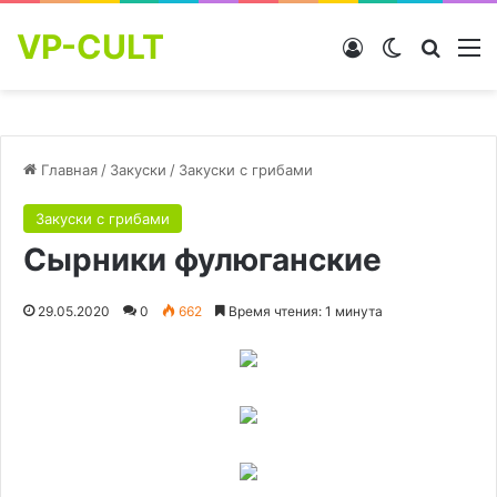
VP-CULT
Войти
Switch skin
Найти
М
Главная
/
Закуски
/
Закуски с грибами
Закуски с грибами
Сырники фулюганские
29.05.2020
0
662
Время чтения: 1 минута