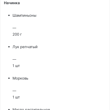
Начинка
Шампиньоны
—
200 г
Лук репчатый
—
1 шт
Морковь
—
1 шт
Масло растительное