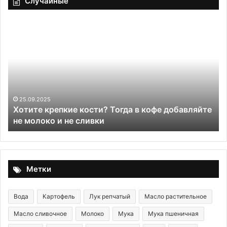
Случайные
Факес
е
с
грибами
(чечевичны
суп
по-
яйте
гречески)
9.2025
те крепкие кости? Тогда в кофе добавляйте
о
30.11.2025
олоко и не сливки
Факес с 
Метки
Вода
Картофель
Лук репчатый
Масло растительное
Масло сливочное
Молоко
Мука
Мука пшеничная