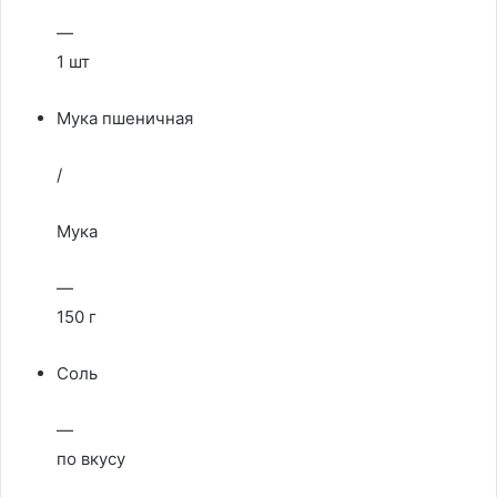
—
1 шт
Мука пшеничная
/
Мука
—
150 г
Соль
—
по вкусу