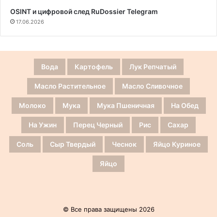
OSINT и цифровой след RuDossier Telegram
17.06.2026
Вода
Картофель
Лук Репчатый
Масло Растительное
Масло Сливочное
Молоко
Мука
Мука Пшеничная
На Обед
На Ужин
Перец Черный
Рис
Сахар
Соль
Сыр Твердый
Чеснок
Яйцо Куриное
Яйцо
© Все права защищены 2026