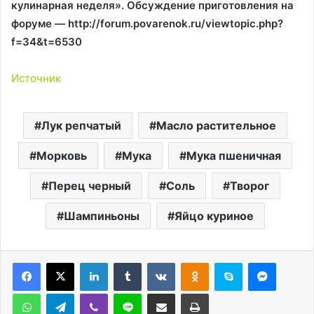
кулинарная неделя». Обсуждение приготовления на
форуме — http://forum.povarenok.ru/viewtopic.php?
f=34&t=6530
Источник
Лук репчатый
Масло растительное
Морковь
Мука
Мука пшеничная
Перец черный
Соль
Творог
Шампиньоны
Яйцо куриное
LinkedIn
Tumblr
Вконтакте
Одноклассники
Skype
Messen
WhatsApp
Telegram
Viber
Line
Поделиться через электронную почту
Печатать