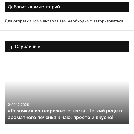
Добавить комментарий
Для отправки комментария вам необходимо
авторизоваться
.
Случайные
«Розочки»
Эт
из
пр
творожного
по
теста!
сэ
Легкий
на
рецепт
ле
ароматного
ст
печенья
ра
09.12.2025
«Розочки» из творожного теста! Легкий рецепт
к
чт
ароматного печенья к чаю: просто и вкусно!
чаю:
ес
просто
дл
и
зд