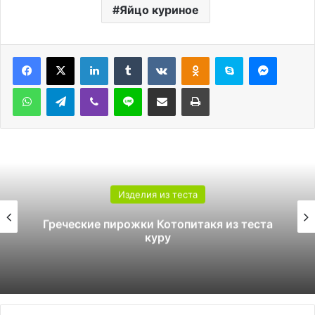
Яйцо куриное
LinkedIn
Tumblr
Вконтакте
Одноклассники
Skype
Messen
WhatsApp
Telegram
Viber
Line
Поделиться через электронную почту
Печатать
Изделия из теста
Греческие пирожки Котопитакя из теста
куру