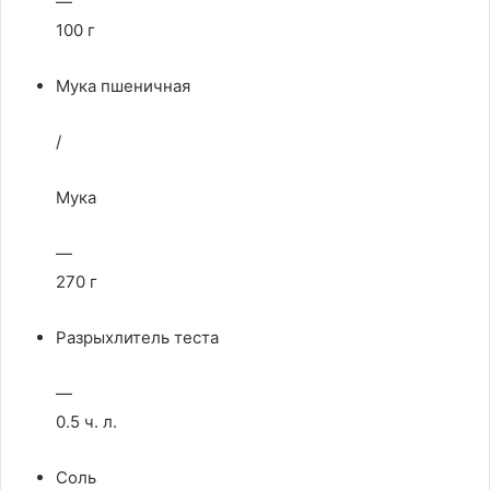
—
100 г
Мука пшеничная
/
Мука
—
270 г
Разрыхлитель теста
—
0.5 ч. л.
Соль