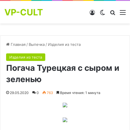
VP-CULT
Войти
Switch skin
Найти
М
Главная
/
Выпечка
/
Изделия из теста
Изделия из теста
Погача Турецкая с сыром и
зеленью
29.05.2020
0
763
Время чтения: 1 минута