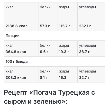
ккал
белки
жиры
углеводы
2188.8 ккал
57.3 г
115.7 г
232.1 г
Порции
ккал
белки
жиры
углеводы
364.8 ккал
9.6 г
19.3 г
38.7 г
100 г блюда
ккал
белки
жиры
углеводы
308.3 ккал
8.1 г
16.3 г
32.7 г
Рецепт «Погача Турецкая с
сыром и зеленью»: