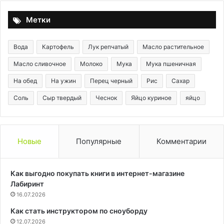
вкусно!
зу
Метки
Вода
Картофель
Лук репчатый
Масло растительное
Масло сливочное
Молоко
Мука
Мука пшеничная
На обед
На ужин
Перец черный
Рис
Сахар
Соль
Сыр твердый
Чеснок
Яйцо куриное
яйцо
Новые
Популярные
Комментарии
Как выгодно покупать книги в интернет-магазине
Лабиринт
16.07.2026
Как стать инструктором по сноуборду
12.07.2026