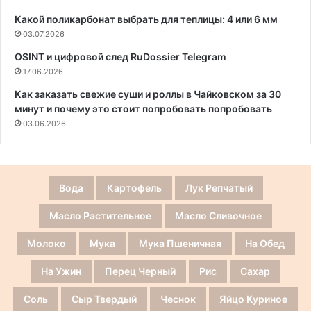
Какой поликарбонат выбрать для теплицы: 4 или 6 мм
03.07.2026
OSINT и цифровой след RuDossier Telegram
17.06.2026
Как заказать свежие суши и роллы в Чайковском за 30
минут и почему это стоит попробовать попробовать
03.06.2026
Вода
Картофель
Лук Репчатый
Масло Растительное
Масло Сливочное
Молоко
Мука
Мука Пшеничная
На Обед
На Ужин
Перец Черный
Рис
Сахар
Соль
Сыр Твердый
Чеснок
Яйцо Куриное