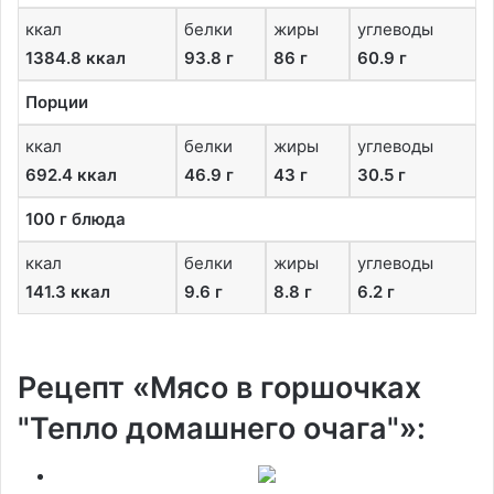
ккал
белки
жиры
углеводы
1384.8 ккал
93.8 г
86 г
60.9 г
Порции
ккал
белки
жиры
углеводы
692.4 ккал
46.9 г
43 г
30.5 г
100 г блюда
ккал
белки
жиры
углеводы
141.3 ккал
9.6 г
8.8 г
6.2 г
Рецепт «Мясо в горшочках
"Тепло домашнего очага"»: