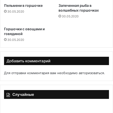
Пельмени в горшочке
Запеченная рыба в
волшебных горшочках
30.05.2020
30.05.2020
Горшочки с овощами и
говядиной
30.05.2020
Добавить комментарий
Для отправки комментария вам необходимо
авторизоваться
.
Случайные
Почему
Кр
в
бл