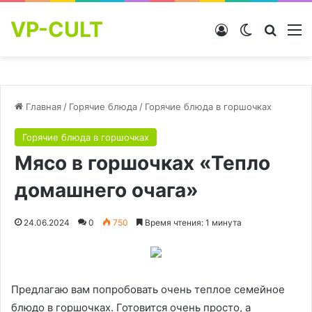
VP-CULT
Войти
Switch skin
Найти
М
Главная
/
Горячие блюда
/
Горячие блюда в горшочках
Горячие блюда в горшочках
Мясо в горшочках «Тепло
домашнего очага»
24.06.2024
0
750
Время чтения: 1 минута
Предлагаю вам попробовать очень теплое семейное
блюдо в горшочках. Готовится очень просто, а