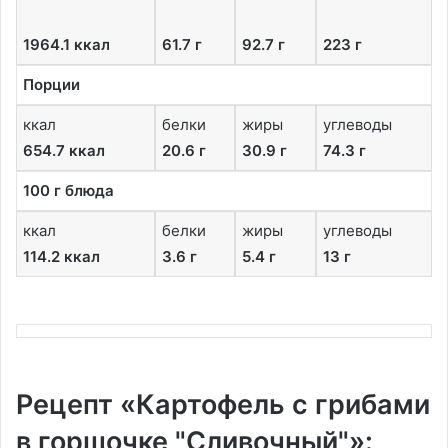
1964.1 ккал
61.7 г
92.7 г
223 г
Порции
ккал
белки
жиры
углеводы
654.7 ккал
20.6 г
30.9 г
74.3 г
100 г блюда
ккал
белки
жиры
углеводы
114.2 ккал
3.6 г
5.4 г
13 г
Рецепт «Картофель с грибами
в горшочке "Сливочный"»: