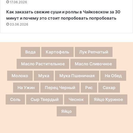
17.06.2026
Как заказать свежие суши и роллы в Чайковском за 30
минут и почему это стоит попробовать попробовать
03.06.2026
Вода
Картофель
Лук Репчатый
Масло Растительное
Масло Сливочное
Молоко
Мука
Мука Пшеничная
На Обед
На Ужин
Перец Черный
Рис
Сахар
Соль
Сыр Твердый
Чеснок
Яйцо Куриное
Яйцо