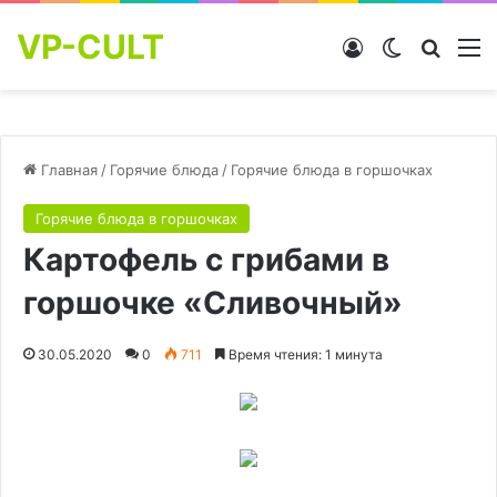
VP-CULT
Войти
Switch skin
Найти
М
Главная
/
Горячие блюда
/
Горячие блюда в горшочках
Горячие блюда в горшочках
Картофель с грибами в
горшочке «Сливочный»
30.05.2020
0
711
Время чтения: 1 минута