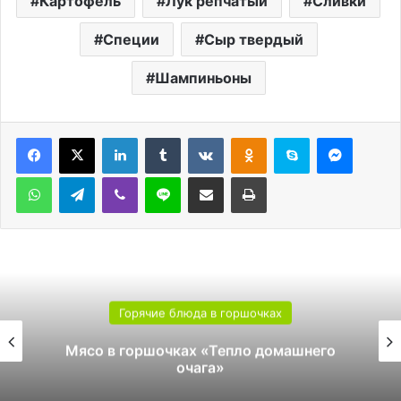
Картофель
Лук репчатый
Сливки
Специи
Сыр твердый
Шампиньоны
LinkedIn
Tumblr
Вконтакте
Одноклассники
Skype
Messen
WhatsApp
Telegram
Viber
Line
Поделиться через электронную почту
Печатать
Горячие блюда в горшочках
Мясо в горшочках «Тепло домашнего
очага»