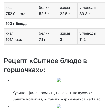
ккал
белки
жиры
углеводы
752.9 ккал
52.6 г
22.5 г
83.3 г
100 г блюда
ккал
белки
жиры
углеводы
101.1 ккал
7.1 г
3 г
11.2 г
Рецепт «Сытное блюдо в
горшочках»:
Куриное филе промыть, нарезать на кусочки.
Залить молоком, оставить мариноваться на 1 час.