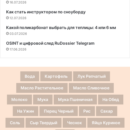
16.07.2026
Как стать инструктором по сноуборду
12.07.2026
Какой поликарбонат выбрать для теплицы: 4 или 6 мм
03.07.2026
OSINT и цифровой след RuDossier Telegram
17.06.2026
Вода
Картофель
Лук Репчатый
Масло Растительное
Масло Сливочное
Молоко
Мука
Мука Пшеничная
На Обед
На Ужин
Перец Черный
Рис
Сахар
Соль
Сыр Твердый
Чеснок
Яйцо Куриное