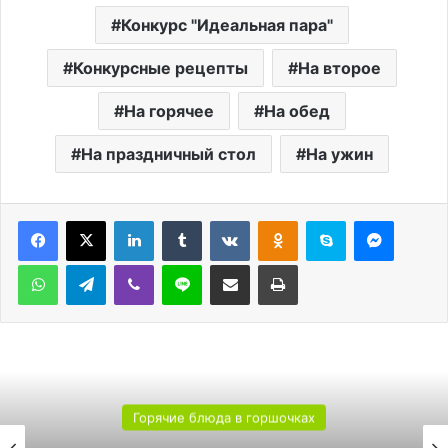
Конкурс "Идеальная пара"
Конкурсные рецепты
На второе
На горячее
На обед
На праздничный стол
На ужин
LinkedIn
Tumblr
Вконтакте
Одноклассники
Skype
Messen
WhatsApp
Telegram
Viber
Line
Поделиться через электронную почту
Печатать
Горячие блюда в горшочках