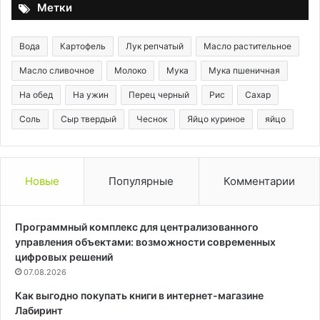
Метки
Вода
Картофель
Лук репчатый
Масло растительное
Масло сливочное
Молоко
Мука
Мука пшеничная
На обед
На ужин
Перец черный
Рис
Сахар
Соль
Сыр твердый
Чеснок
Яйцо куриное
яйцо
Новые
Популярные
Комментарии
Программный комплекс для централизованного
управления объектами: возможности современных
цифровых решений
07.08.2026
Как выгодно покупать книги в интернет-магазине
Лабиринт