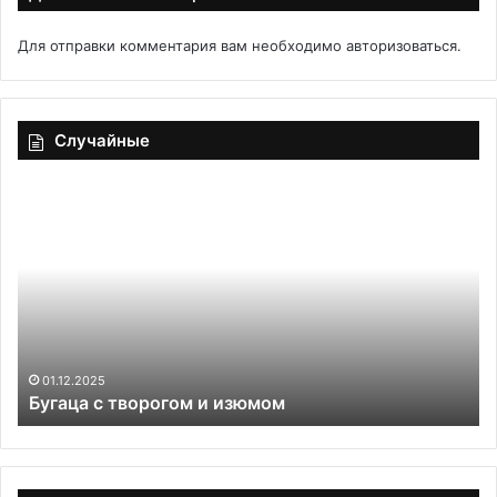
Для отправки комментария вам необходимо
авторизоваться
.
Случайные
Бугаца
Но
с
со
творогом
к
и
се
изюмом
01.12.2025
Бугаца с творогом и изюмом