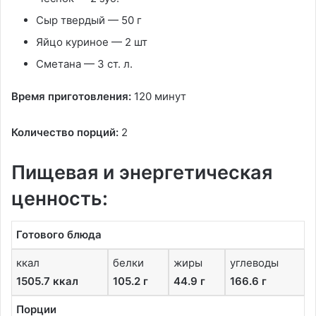
Сыр твердый
—
50 г
Яйцо куриное
—
2 шт
Сметана
—
3 ст. л.
Время приготовления:
120 минут
Количество порций:
2
Пищевая и энергетическая
ценность:
Готового блюда
ккал
белки
жиры
углеводы
1505.7 ккал
105.2 г
44.9 г
166.6 г
Порции