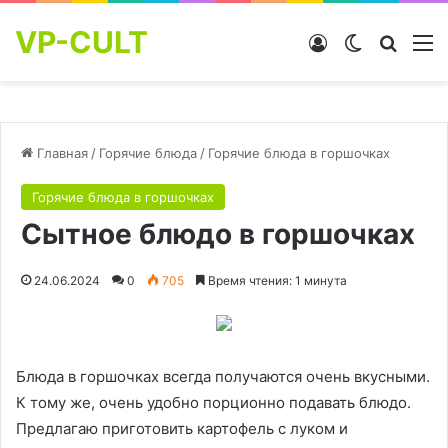
VP-CULT
Войти
Switch skin
Найти
М
Главная
/
Горячие блюда
/
Горячие блюда в горшочках
Горячие блюда в горшочках
Сытное блюдо в горшочках
24.06.2024
0
705
Время чтения: 1 минута
Блюда в горшочках всегда получаются очень вкусными.
К тому же, очень удобно порционно подавать блюдо.
Предлагаю приготовить картофель с луком и