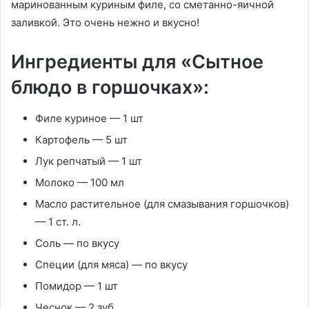
маринованным куриным филе, со сметанно-яичной
заливкой. Это очень нежно и вкусно!
Ингредиенты для «Сытное
блюдо в горшочках»:
Филе куриное
—
1 шт
Картофель
—
5 шт
Лук репчатый
—
1 шт
Молоко
—
100 мл
Масло растительное
(для смазывания горшочков)
—
1 ст. л.
Соль
—
по вкусу
Специи
(для мяса) —
по вкусу
Помидор
—
1 шт
Чеснок
—
2 зуб.