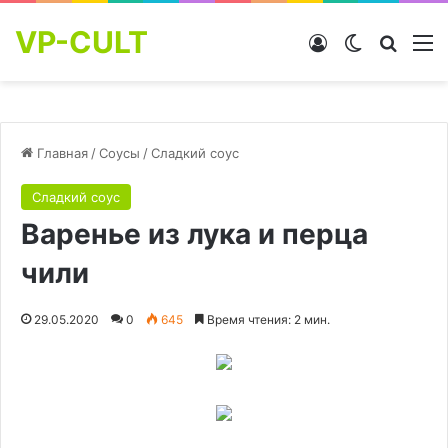
VP-CULT
Войти
Switch skin
Найти
М
Главная
/
Соусы
/
Сладкий соус
Сладкий соус
Варенье из лука и перца
чили
29.05.2020
0
645
Время чтения: 2 мин.