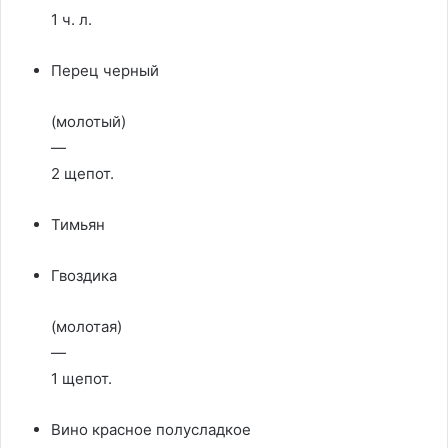
1 ч. л.
Перец черный
(молотый)
—
2 щепот.
Тимьян
Гвоздика
(молотая)
—
1 щепот.
Вино красное полусладкое