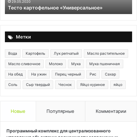
29.05.2020
Тесто картофельное «Универсальное»
Метки
Вода
Картофель
Лук репчатый
Масло растительное
Масло сливочное
Молоко
Мука
Мука пшеничная
На обед
На ужин
Перец черный
Рис
Сахар
Соль
Сыр твердый
Чеснок
Яйцо куриное
яйцо
Новые
Популярные
Комментарии
Программный комплекс для централизованного