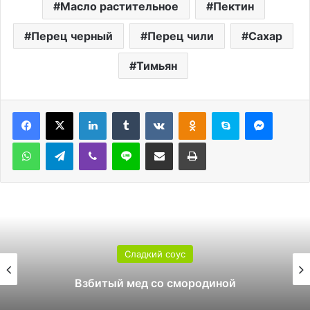
Масло растительное
Пектин
Перец черный
Перец чили
Сахар
Тимьян
LinkedIn
Tumblr
Вконтакте
Одноклассники
Skype
Messen
WhatsApp
Telegram
Viber
Line
Поделиться через электронную почту
Печатать
Сладкий соус
Взбитый мед со смородиной