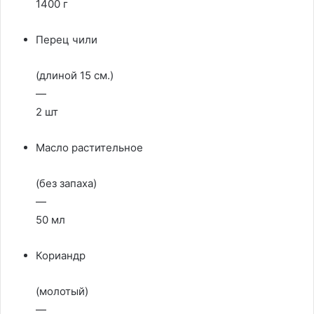
1400 г
Перец чили
(длиной 15 см.)
—
2 шт
Масло растительное
(без запаха)
—
50 мл
Кориандр
(молотый)
—