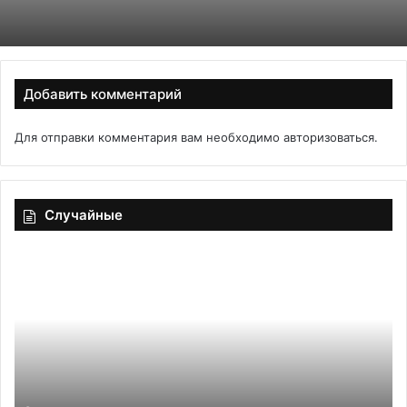
Добавить комментарий
Для отправки комментария вам необходимо
авторизоваться
.
Случайные
Тесто
Ка
картофельное
ге
«Универсальное»
ка