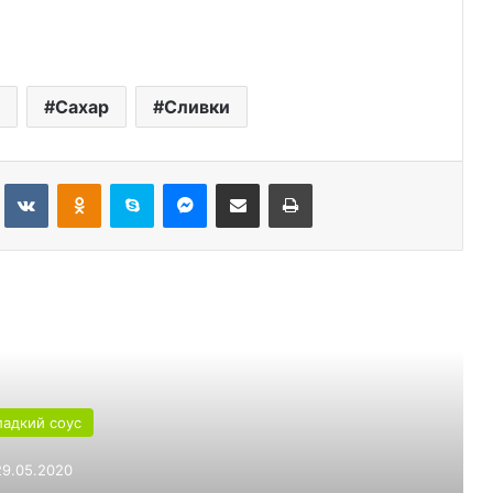
Сахар
Сливки
Tumblr
Вконтакте
Одноклассники
Skype
Messenger
Поделиться через электронную почту
Печатать
ь следующую
ладкий соус
29.05.2020