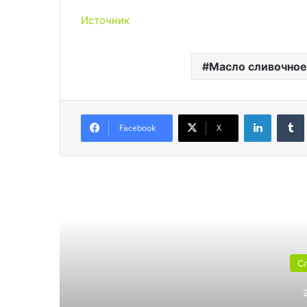
Источник
Масло сливочное
LinkedIn
Facebook
X
Читат
С