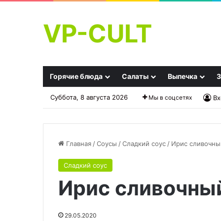
VP-CULT
Горячие блюда
Салаты
Выпечка
З
Суббота, 8 августа 2026
Мы в соцсетях
Вх
Главная
/
Соусы
/
Сладкий соус
/
Ирис сливочны
Сладкий соус
Крем
Чечевично-
Ирис сливочны
для
булгурные
торта
котлеты
(мерджимек-
булгур
29.05.2020