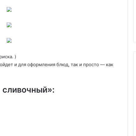
29.05.2020
лгурные котлеты
Маринованные огурцы
улгур кёфтеси)
«Ностальгия»
риска. )
ойдeт и для оформления блюд, так и просто — как
 сливочный»: