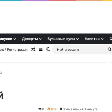
акуски
Десерты
Бульоны и супы
Напитки
С
Случайная статья
Sidebar
Switch skin
од / Регистрация
й
Маринованные
й
огурцы
«Ностальгия»
0
634
Время чтения: 1 минута