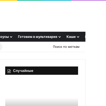
оусы
Готовим в мультиварке
Каши
Еще
Найти
Поиск по меткам
рецепт
Случайные
Что
Названы
такое
9
дроны
продуктов,
и
которые
зачем
нельзя