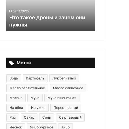
они
сливать
29.09.2025
нужны
и
Названы 9 
02.11.2025
выбрасывать
Что такое дроны и зачем они
нельзя сли
в
нужны
в кухонную
кухонную
раковину
Метки
Вода
Картофель
Лук репчатый
Масло растительное
Масло сливочное
Молоко
Мука
Мука пшеничная
На обед
На ужин
Перец черный
Рис
Сахар
Соль
Сыр твердый
Чеснок
Яйцо куриное
яйцо