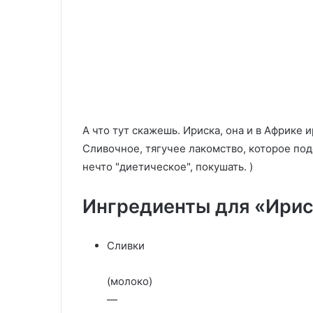
кёфтеси)
22.11.2025
Чечевично-бу
30.10.2025
Крем для торта
(мерджимек-б
А что тут скажешь. Ириска, она и в Африке и
Сливочное, тягучее лакомство, которое под
нечто "диетическое", покушать. )
Ингредиенты для «Ирис
Сливки
(молоко)
—