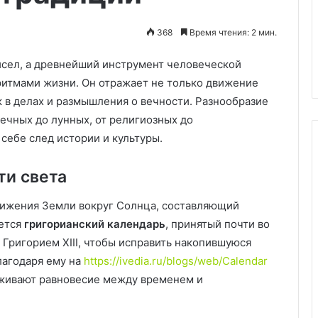
мяса:
пуста маминой
Румяные колбаски из
секрет
е: простой
картофеля и мяса: секрет
хрустящей
368
Время чтения: 2 мин.
орого гости
хрустящей корочки и нежной
корочки
лный восторг!
начинки, которая тает во рту
и
чисел, а древнейший инструмент человеческой
нежной
ритмами жизни. Он отражает не только движение
начинки,
ок в делах и размышления о вечности. Разнообразие
которая
ечных до лунных, от религиозных до
тает
во
себе след истории и культуры.
рту
ти света
вижения Земли вокруг Солнца, составляющий
яется
григорианский календарь
, принятый почти во
й Григорием XIII, чтобы исправить накопившуюся
лагодаря ему на
https://ivedia.ru/blogs/web/Calendar
рживают равновесие между временем и