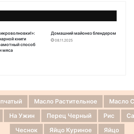
икроволновки!»:
Домашний майонез блендером
нарной книги
08.11.2025
рамотный способ
и мяса
епчатый
Масло Растительное
Масло 
На Ужин
Перец Черный
Рис
Са
Чеснок
Яйцо Куриное
Яйцо