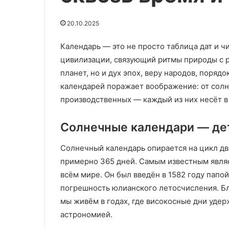
30
даче:
Любимое блюдо Льва
Фирменная ка
сентября
простой
Толстого! Отмечаем 30
соседки по дач
День
рецепт,
20.10.2025
сентября День картофельного
рецепт, от кот
картофельного
от
суфле
приходят в по
суфле
которого
Календарь — это не просто таблица дат и 
гости
цивилизации, связующий ритмы природы с 
приходят
планет, но и дух эпох, веру народов, поряд
в
календарей поражает воображение: от солн
полный
восторг!
производственных — каждый из них несёт в 
Солнечные календари — де
Солнечный календарь опирается на цикл д
примерно 365 дней. Самым известным явл
всём мире. Он был введён в 1582 году папо
погрешность юлианского летосчисления. Б
мы живём в годах, где високосные дни уде
астрономией.