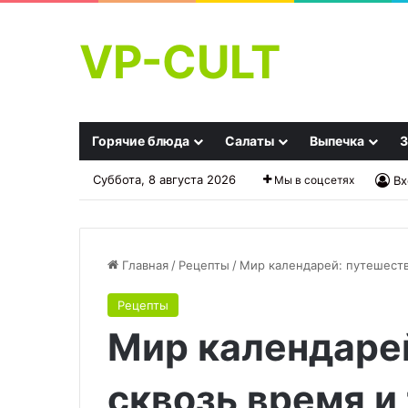
VP-CULT
Горячие блюда
Салаты
Выпечка
З
Суббота, 8 августа 2026
Мы в соцсетях
Вх
Главная
/
Рецепты
/
Мир календарей: путешеств
Рецепты
Любимое
Фирменная
Мир календаре
блюдо
капуста
Льва
маминой
Толстого!
соседки
сквозь время и
Отмечаем
по
30.09.2025
27.10.2025