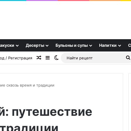
акуски
Десерты
Бульоны и супы
Напитки
С
Случайная статья
Sidebar
Switch skin
од / Регистрация
ие сквозь время и традиции
Румяные
й: путешествие
колбаски
из
картофеля
 традиции
и
25.10.2025