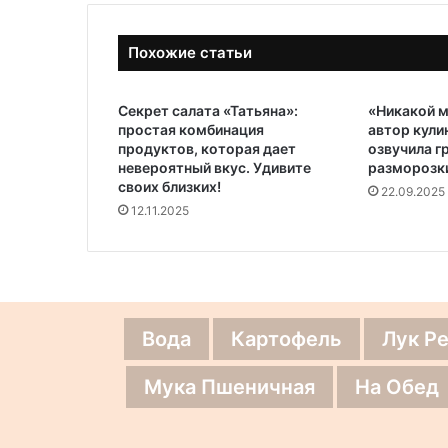
Похожие статьи
Секрет салата «Татьяна»:
«Никакой м
простая комбинация
автор кули
продуктов, которая дает
озвучила г
невероятный вкус. Удивите
разморозк
своих близких!
22.09.2025
12.11.2025
Вода
Картофель
Лук Р
Мука Пшеничная
На Обед