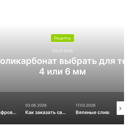
ь следующую
Рецепты
03.07.2026
т выбрать для теплицы:
ли 6 мм
03.06.2026
17.03.2026
20.01.20
OSINT и цифровой след RuDossier Telegram
Как заказать свежие суши и роллы в Чайковском за 30 минут и почему это стоит попробовать попробовать
Вяленые сливы — солнечная алхимия вкуса