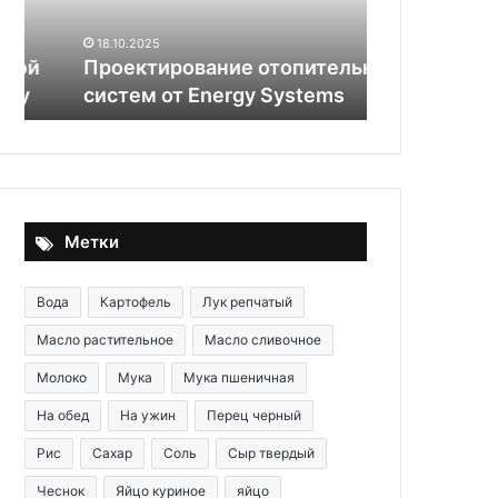
Systems
это
сделайте эт
с
получить в
18.10.2025
молоком,
Проектирование отопительных
вкуснятину,
чтобы
систем от Energy Systems
«подошвы»
получить
воздушную
вкуснятину,
вместо
плоской
«подошвы»
Метки
Вода
Картофель
Лук репчатый
Масло растительное
Масло сливочное
Молоко
Мука
Мука пшеничная
На обед
На ужин
Перец черный
Рис
Сахар
Соль
Сыр твердый
Чеснок
Яйцо куриное
яйцо