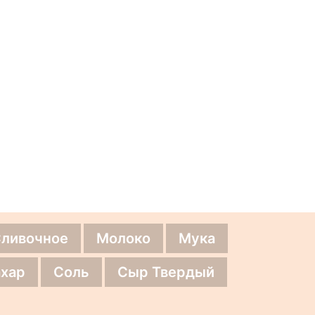
Сливочное
Молоко
Мука
хар
Соль
Сыр Твердый