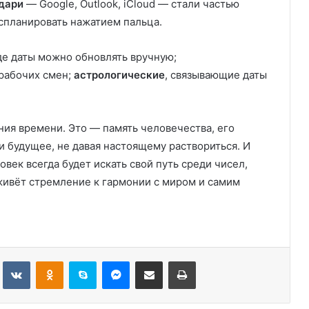
дари
— Google, Outlook, iCloud — стали частью
спланировать нажатием пальца.
где даты можно обновлять вручную;
рабочих смен;
астрологические
, связывающие даты
ния времени. Это — память человечества, его
и будущее, не давая настоящему раствориться. И
овек всегда будет искать свой путь среди чисел,
живёт стремление к гармонии с миром и самим
Tumblr
Вконтакте
Одноклассники
Skype
Messenger
Поделиться через электронную почту
Печатать