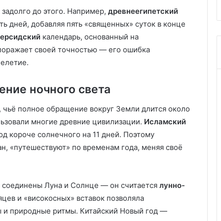
задолго до этого. Например,
древнеегипетский
ть дней, добавляя пять «священных» суток в конце
ерсидский
календарь, основанный на
поражает своей точностью — его ошибка
челетие.
ние ночного света
, чьё полное обращение вокруг Земли длится около
ользовали многие древние цивилизации.
Исламский
од короче солнечного на 11 дней. Поэтому
н, «путешествуют» по временам года, меняя своё
 соединены Луна и Солнце — он считается
лунно-
сяцев и «високосных» вставок позволяла
ы и природные ритмы. Китайский Новый год —