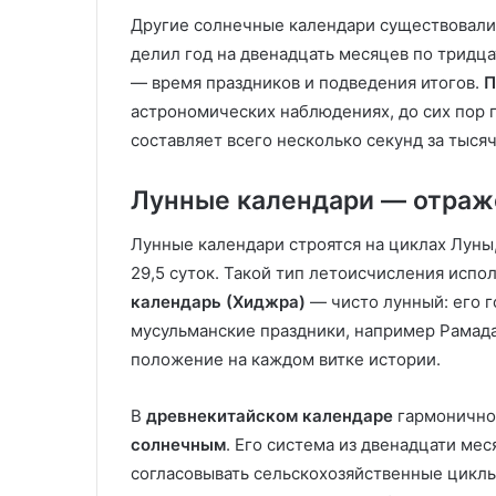
Другие солнечные календари существовали 
делил год на двенадцать месяцев по тридца
— время праздников и подведения итогов.
П
астрономических наблюдениях, до сих пор 
составляет всего несколько секунд за тыся
Лунные календари — отраже
Лунные календари строятся на циклах Луны
29,5 суток. Такой тип летоисчисления исп
календарь (Хиджра)
— чисто лунный: его г
мусульманские праздники, например Рамада
положение на каждом витке истории.
В
древнекитайском календаре
гармонично
солнечным
. Его система из двенадцати ме
согласовывать сельскохозяйственные цикл