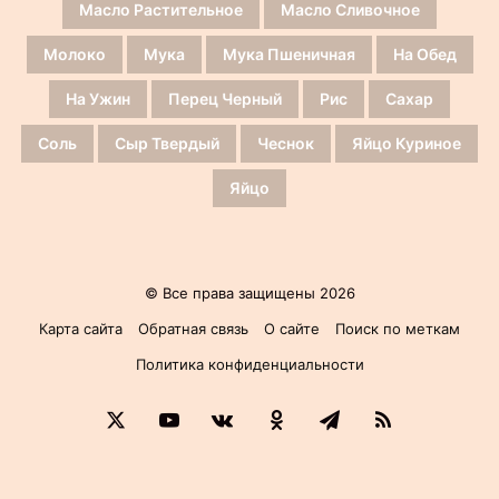
Масло Растительное
Масло Сливочное
Молоко
Мука
Мука Пшеничная
На Обед
На Ужин
Перец Черный
Рис
Сахар
Соль
Сыр Твердый
Чеснок
Яйцо Куриное
Яйцо
© Все права защищены 2026
Карта сайта
Обратная связь
О сайте
Поиск по меткам
Политика конфиденциальности
X
YouTube
vk.com
Одноклассники
Telegram
RSS