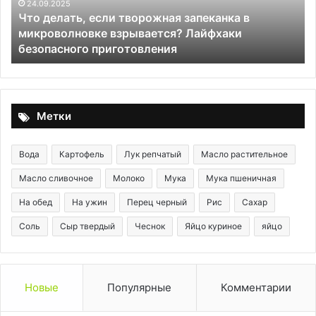
различать
ворожная запеканка в
их
22.09.2025
ывается? Лайфхаки
Диетический напиток и
в
товления
различать их в рестора
ресторанах?
Метки
Вода
Картофель
Лук репчатый
Масло растительное
Масло сливочное
Молоко
Мука
Мука пшеничная
На обед
На ужин
Перец черный
Рис
Сахар
Соль
Сыр твердый
Чеснок
Яйцо куриное
яйцо
Новые
Популярные
Комментарии