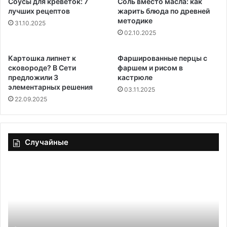
Соусы для креветок: 7
Соль вместо масла: как
лучших рецептов
жарить блюда по древней
методике
31.10.2025
02.10.2025
Картошка липнет к
Фаршированные перцы с
сковороде? В Сети
фаршем и рисом в
предложили 3
кастрюле
элементарных решения
03.11.2025
22.09.2025
Случайные
Диетический
напиток
или
сахарная
бомба:
как