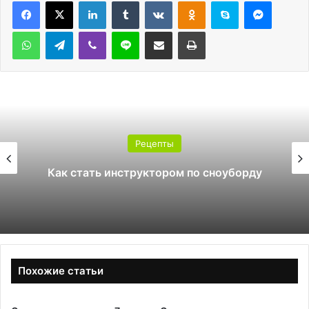
LinkedIn
Tumblr
Вконтакте
Одноклассники
Skype
Messen
WhatsApp
Telegram
Viber
Line
Поделиться через электронную почту
Печатать
Рецепты
Как стать инструктором по сноуборду
Похожие статьи