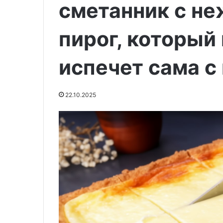
сметанник с не
29.05.2020
пирог, который
Острый томат
29.05.2020
Квас хлебный без дрожжей
соус
испечет сама с 
22.10.2025