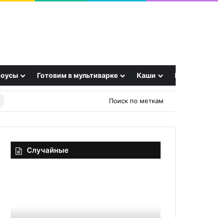
оусы
Готовим в мультиварке
Каши
Еще
Найти
Поиск по меткам
рецепт
Случайные
Компания
Foodi-
Eurasian
парфюмы:
Bridge
что
Kazakhstan
это
—
такое,
17.10.2025