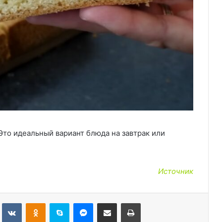
то идеальный вариант блюда на завтрак или
Источник
Tumblr
Вконтакте
Одноклассники
Skype
Messenger
Поделиться через электронную почту
Печатать