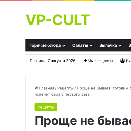
VP-CULT
Горячие блюда
Салаты
Выпечка
З
Пятница, 7 августа 2026
Мы в соцсетях
Вх
Главная
/
Рецепты
/
Проще не бывает: готовим 
испечет сама с первого раза!
Квас
Острый
Рецепты
хлебный
томатно-
Проще не бывае
без
чесночный
дрожжей
соус