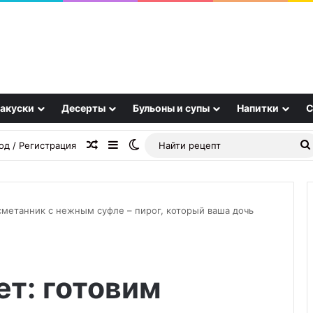
акуски
Десерты
Бульоны и супы
Напитки
С
Случайная статья
Sidebar
Switch skin
од / Регистрация
сметанник с нежным суфле – пирог, который ваша дочь
Недооценивать
больше
т: готовим
нельзя:
вот
чем