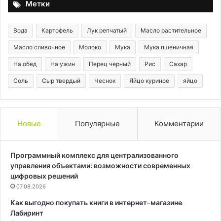
Метки
Вода
Картофель
Лук репчатый
Масло растительное
Масло сливочное
Молоко
Мука
Мука пшеничная
На обед
На ужин
Перец черный
Рис
Сахар
Соль
Сыр твердый
Чеснок
Яйцо куриное
яйцо
Новые
Популярные
Комментарии
Программный комплекс для централизованного
управления объектами: возможности современных
цифровых решений
07.08.2026
Как выгодно покупать книги в интернет-магазине
Лабиринт