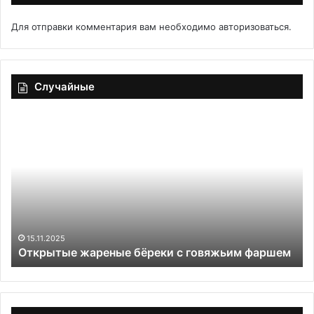
Для отправки комментария вам необходимо
авторизоваться
.
Случайные
Салат
«Мимоза»
с
консервой
горбуши
классический
11.12.2025
Салат «Мимоза» с консервой горбуши
м
классический