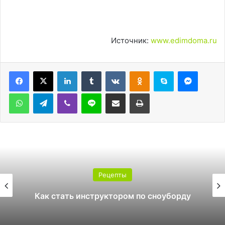
Источник:
www.edimdoma.ru
LinkedIn
Tumblr
Вконтакте
Одноклассники
Skype
Messen
WhatsApp
Telegram
Viber
Line
Поделиться через электронную почту
Печатать
Рецепты
Какой поликарбонат выбрать для
теплицы: 4 или 6 мм