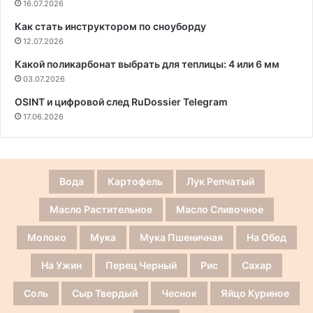
16.07.2026
Как стать инструктором по сноуборду
12.07.2026
Какой поликарбонат выбрать для теплицы: 4 или 6 мм
03.07.2026
OSINT и цифровой след RuDossier Telegram
17.06.2026
Вода
Картофель
Лук Репчатый
Масло Растительное
Масло Сливочное
Молоко
Мука
Мука Пшеничная
На Обед
На Ужин
Перец Черный
Рис
Сахар
Соль
Сыр Твердый
Чеснок
Яйцо Куриное