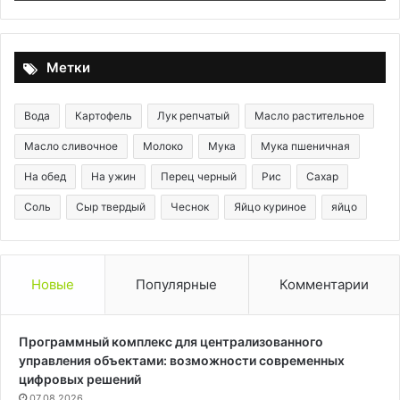
оп
ке
Метки
Вода
Картофель
Лук репчатый
Масло растительное
Масло сливочное
Молоко
Мука
Мука пшеничная
На обед
На ужин
Перец черный
Рис
Сахар
Соль
Сыр твердый
Чеснок
Яйцо куриное
яйцо
Новые
Популярные
Комментарии
Программный комплекс для централизованного
управления объектами: возможности современных
цифровых решений
07.08.2026