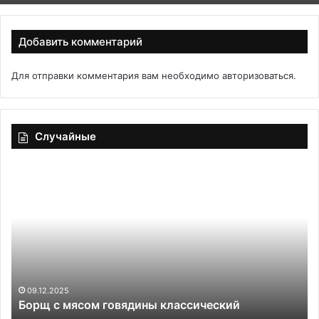
Добавить комментарий
Для отправки комментария вам необходимо
авторизоваться
.
Случайные
Борщ
Вр
с
«с
мясом
но
говядины
не
классический
об
жи
эн
ра
в
09.12.2025
Борщ с мясом говядины классический
че