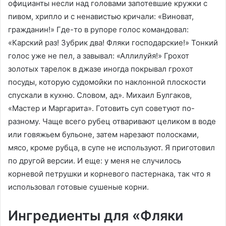
официанты несли над головами запотевшие кружки с
пивом, хрипло и с ненавистью кричали: «Виноват,
гражданин!» Где-то в рупоре голос командовал:
«Карский раз! Зубрик два! Фляки господарские!» Тонкий
голос уже не пел, а завывал: «Аллилуйя!» Грохот
золотых тарелок в джазе иногда покрывал грохот
посуды, которую судомойки по наклонной плоскости
спускали в кухню. Словом, ад». Михаил Булгаков,
«Мастер и Маргарита». Готовить суп советуют по-
разному. Чаще всего рубец отваривают целиком в воде
или говяжьем бульоне, затем нарезают полосками,
мясо, кроме рубца, в супе не используют. Я приготовил
по другой версии. И еще: у меня не случилось
корневой петрушки и корневого пастернака, так что я
использовал готовые сушеные корни.
Ингредиенты для «Фляки