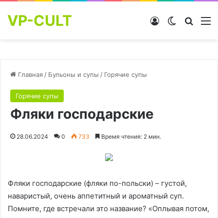
VP-CULT
Войти
Switch skin
Найти
М
Главная
/
Бульоны и супы
/
Горячие супы
Горячие супы
Фляки господарские
28.06.2024
0
733
Время чтения: 2 мин.
Фляки господарские (фляки по-польски) – густой,
наваристый, очень аппетитный и ароматный суп.
Помните, где встречали это название? «Оплывая потом,