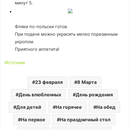
минут 5.
Фляки по-польски готов.
При подаче можно украсить мелко порезанным
укропом.
Приятного аппетита!
Источник
23 февраля
8 Марта
День влюбленных
День рождения
Для детей
На горячее
На обед
На первое
На праздничный стол