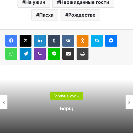
На ужин
Неожиданные гости
Пасха
Рождество
LinkedIn
Tumblr
Вконтакте
Одноклассники
Skype
Messen
WhatsApp
Telegram
Viber
Line
Поделиться через электронную почту
Печатать
Горячие супы
Борщ