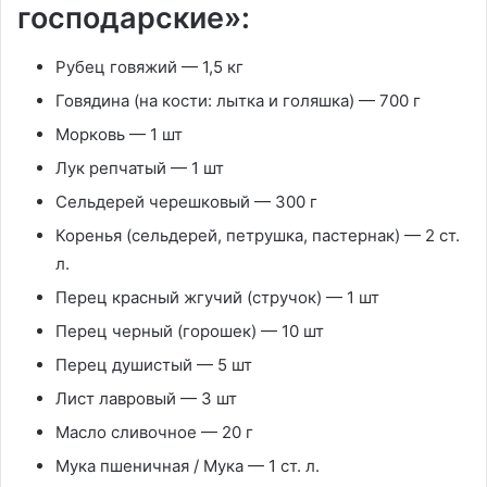
господарские»:
Рубец говяжий
—
1,5 кг
Говядина
(на кости: лытка и голяшка) —
700 г
Морковь
—
1 шт
Лук репчатый
—
1 шт
Сельдерей черешковый
—
300 г
Коренья
(сельдерей, петрушка, пастернак) —
2 ст.
л.
Перец красный жгучий
(стручок) —
1 шт
Перец черный
(горошек) —
10 шт
Перец душистый
—
5 шт
Лист лавровый
—
3 шт
Масло сливочное
—
20 г
Мука пшеничная
/
Мука
—
1 ст. л.