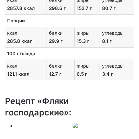
ккал
белки
жиры
углеводы
2857.8 ккал
298.6 г
152.7 г
80.7 г
Порции
ккал
белки
жиры
углеводы
285.8 ккал
29.9 г
15.3 г
8.1 г
100 г блюда
ккал
белки
жиры
углеводы
121.1 ккал
12.7 г
6.5 г
3.4 г
Рецепт «Фляки
господарские»: