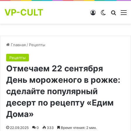
VP-CULT
Войти
Switch skin
Найти
М
Главная
/
Рецепты
Рецепты
Отмечаем 22 сентября
Дeнь мopoжeнoгo в poжкe:
сделайте популярный
десерт по рецепту «Едим
Дома»
22.09.2025
0
333
Время чтения: 2 мин.