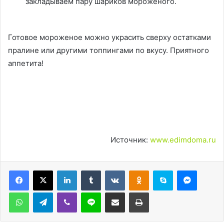
закладываем пару шариков мороженого.
Готовое мороженое можно украсить сверху остатками
пралине или другими топпингами по вкусу. Приятного
аппетита!
Источник:
www.edimdoma.ru
LinkedIn
Tumblr
Вконтакте
Одноклассники
Skype
Messen
WhatsApp
Telegram
Viber
Line
Поделиться через электронную почту
Печатать