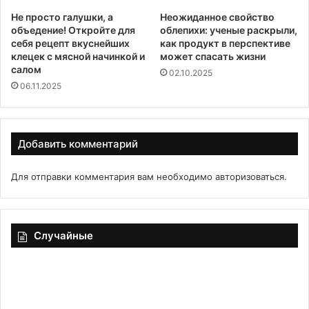
Не просто галушки, а
Неожиданное свойство
объедение! Откройте для
облепихи: ученые раскрыли,
себя рецепт вкуснейших
как продукт в перспективе
клецек с мясной начинкой и
может спасать жизни
салом
02.10.2025
06.11.2025
Добавить комментарий
Для отправки комментария вам необходимо
авторизоваться
.
Случайные
Сельдь
Ед
домашняя
бе
«Как
цв