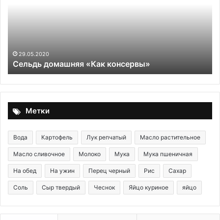
консервы»
ка
ос
зр
ме
п
и
пр
29.05.2020
Сельдь домашняя «Как консервы»
Метки
Вода
Картофель
Лук репчатый
Масло растительное
Масло сливочное
Молоко
Мука
Мука пшеничная
На обед
На ужин
Перец черный
Рис
Сахар
Соль
Сыр твердый
Чеснок
Яйцо куриное
яйцо