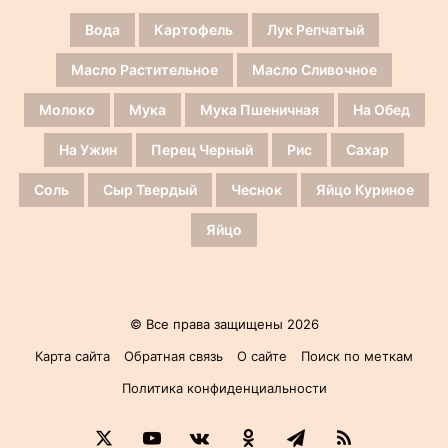
Вода
Картофель
Лук Репчатый
Масло Растительное
Масло Сливочное
Молоко
Мука
Мука Пшеничная
На Обед
На Ужин
Перец Черный
Рис
Сахар
Соль
Сыр Твердый
Чеснок
Яйцо Куриное
Яйцо
© Все права защищены 2026
Карта сайта
Обратная связь
О сайте
Поиск по меткам
Политика конфиденциальности
X
YouTube
vk.com
Одноклассники
Telegram
RSS