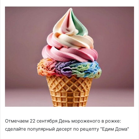
Отмечаем 22 сентября Дeнь мopoжeнoгo в poжкe:
сделайте популярный десерт по рецепту "Едим Дома"