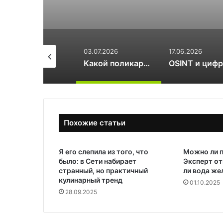
.07.2026
03.07.2026
17.06.2026
Как стать инструктором по сноуборду
Какой поликарбонат выбрать для теплицы: 4 или 6 мм
Похожие статьи
Я его слепила из того, что
Можно ли п
было: в Сети набирает
Эксперт от
странный, но практичный
ли вода же
кулинарный тренд
01.10.2025
28.09.2025