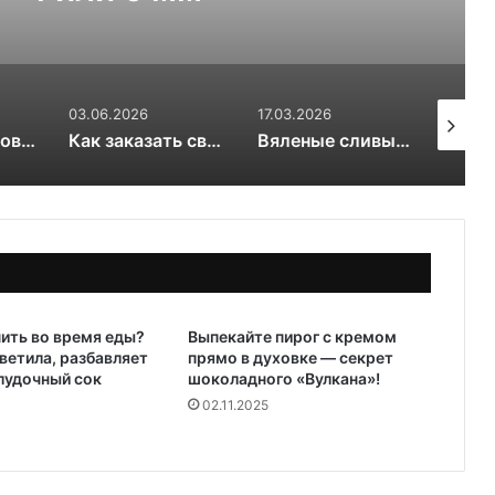
03.06.2026
17.03.2026
20.01.20
OSINT и цифровой след RuDossier Telegram
Как заказать свежие суши и роллы в Чайковском за 30 минут и почему это стоит попробовать попробовать
Вяленые сливы — солнечная алхимия вкуса
ить во время еды?
Выпекайте пирог с кремом
ветила, разбавляет
прямо в духовке — секрет
лудочный сок
шоколадного «Вулкана»!
02.11.2025