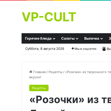
VP-CULT
Горячие блюда
Салаты
Выпечка
З
Суббота, 8 августа 2026
Мы в соцсетях
Вх
Главная
/
Рецепты
/
«Розочки» из творожного те
вкусно!
Лаваш
Горькие
Рецепты
в
котлеты:
«Розочки» из т
яйце
почему
нельзя
замораживать