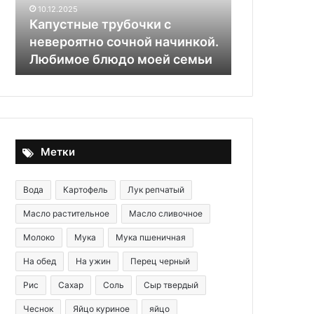
начинкой.
10.12.2025
Любимое
Капустные трубочки с
блюдо
невероятно сочной начинкой.
моей
29.05.2020
Любимое блюдо моей семьи
Картофель 
семьи
Метки
Вода
Картофель
Лук репчатый
Масло растительное
Масло сливочное
Молоко
Мука
Мука пшеничная
На обед
На ужин
Перец черный
Рис
Сахар
Соль
Сыр твердый
Чеснок
Яйцо куриное
яйцо