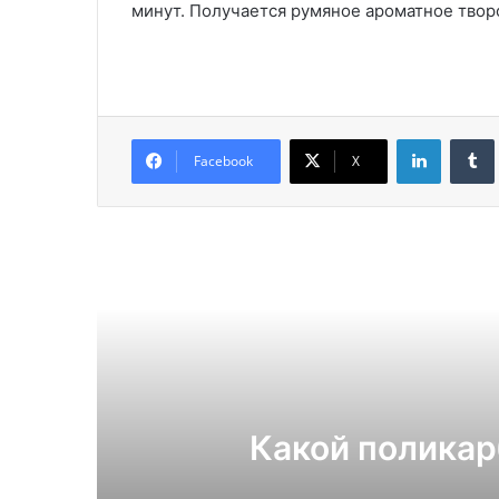
минут. Получается румяное ароматное твор
LinkedIn
Facebook
X
Читат
Какой поликарбона
4 и