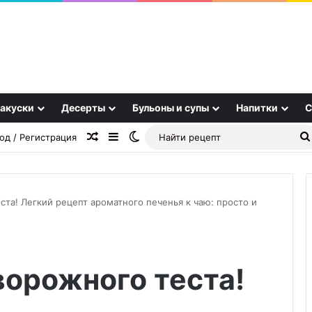
акуски
Десерты
Бульоны и супы
Напитки
С
Случайная статья
Sidebar
Switch skin
од / Регистрация
ста! Легкий рецепт ароматного печенья к чаю: просто и
3
предмета
ворожного теста!
на
кухне,
которые