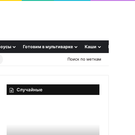
оусы
Готовим в мультиварке
Каши
Еще
Найти
Поиск по меткам
рецепт
Случайные
Капустные
Картофель
трубочки
по-
с
княжески
невероятно
сочной