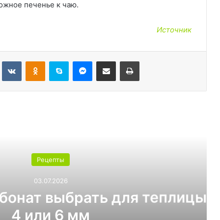
ожное печенье к чаю.
Источник
Tumblr
Вконтакте
Одноклассники
Skype
Messenger
Поделиться через электронную почту
Печатать
ь следующую
Рецепты
03.07.2026
т выбрать для теплицы:
ли 6 мм