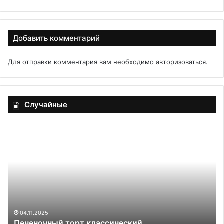
Добавить комментарий
Для отправки комментария вам необходимо
авторизоваться
.
Случайные
Печеночный
Са
торт
«З
классический
Ка
с
кр
па
—
ид
дл
04.11.2025
Печеночный торт классический
пр