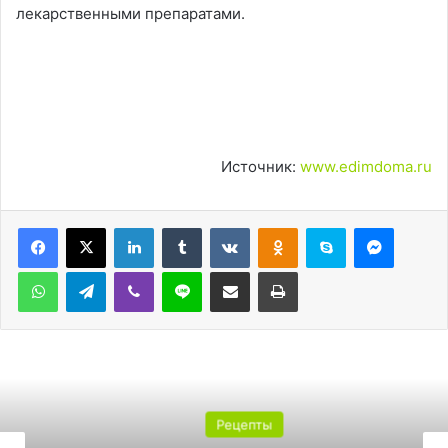
лекарственными препаратами.
Источник:
www.edimdoma.ru
LinkedIn
Tumblr
Вконтакте
Одноклассники
Skype
Messen
WhatsApp
Telegram
Viber
Line
Поделиться через электронную почту
Печатать
Рецепты