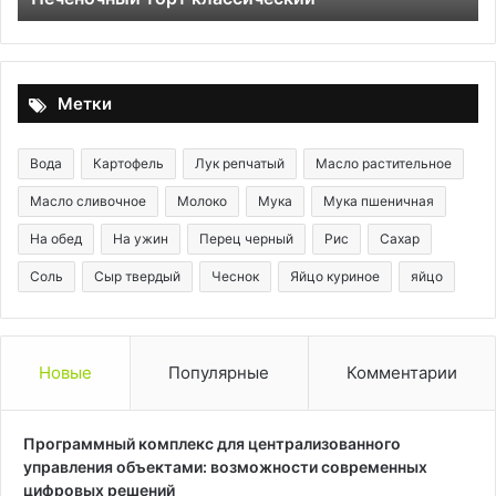
ст
Метки
Вода
Картофель
Лук репчатый
Масло растительное
Масло сливочное
Молоко
Мука
Мука пшеничная
На обед
На ужин
Перец черный
Рис
Сахар
Соль
Сыр твердый
Чеснок
Яйцо куриное
яйцо
Новые
Популярные
Комментарии
Программный комплекс для централизованного
управления объектами: возможности современных
цифровых решений